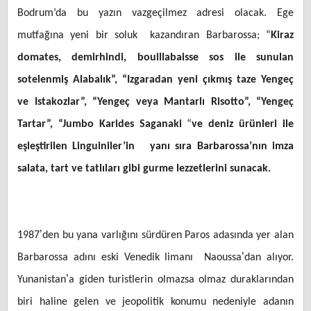
Bodrum’da bu yazın vazgeçilmez adresi olacak. Ege
mutfağına yeni bir soluk kazandıran Barbarossa; “
Kiraz
domates, demirhindi, bouillabaisse sos ile sunulan
sotelenmiş Alabalık”, “Izgaradan yeni çıkmış taze Yengeç
ve Istakozlar”, “Yengeç veya Mantarlı Risotto”, “Yengeç
Tartar”, “
Jumbo Karides Saganaki
“
ve deniz ürünleri ile
eşleştirilen
Linguiniler’in yanı sıra Barbarossa’nın imza
salata, tart ve tatlıları
gibi gurme lezzetlerini sunacak.
’
1987
den bu yana varlığını sürdüren Paros adasında yer alan
’
Barbarossa adını eski Venedik limanı Naoussa
dan alıyor.
’
Yunanistan
a giden turistlerin olmazsa olmaz duraklarından
biri haline gelen ve jeopolitik konumu nedeniyle adanın