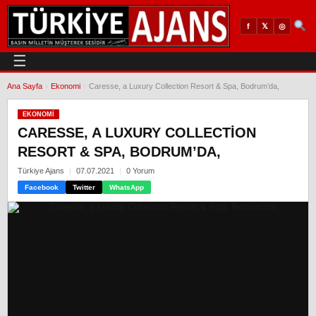
𝕏
◎
f
☰
Ana Sayfa
›
Ekonomi
›
Caresse, a Luxury Collection Resort & Spa, Bodrum’da,
EKONOMI
CARESSE, A LUXURY COLLECTION
RESORT & SPA, BODRUM’DA,
Türkiye Ajans
07.07.2021
0 Yorum
Facebook
Twitter
WhatsApp