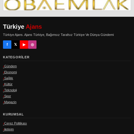
Türkiye
Ajans
Türkiye Ajans. Ajans Türkiye, Bağımsız Tarafsız Türkiye Ve Dünya Gündemi
f
𝕏
▶
◎
KATEGORILER
Gündem
Ekonomi
Sağlık
Kültür
Teknoloji
Spor
Magazin
KURUMSAL
Çerez Politikası
iletişim