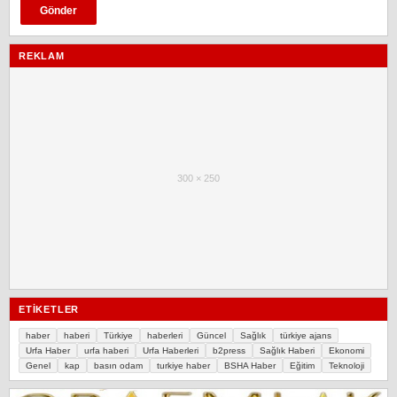
REKLAM
300 × 250
ETIKETLER
haber
haberi
Türkiye
haberleri
Güncel
Sağlık
türkiye ajans
Urfa Haber
urfa haberi
Urfa Haberleri
b2press
Sağlık Haberi
Ekonomi
Genel
kap
basın odam
turkiye haber
BSHA Haber
Eğitim
Teknoloji