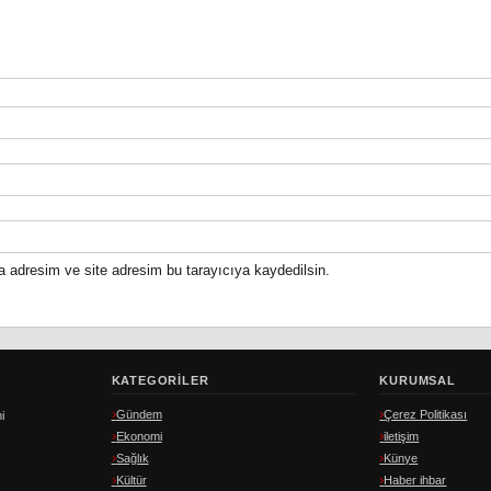
a adresim ve site adresim bu tarayıcıya kaydedilsin.
KATEGORILER
KURUMSAL
Gündem
Çerez Politikası
i
Ekonomi
iletişim
Sağlık
Künye
Kültür
Haber ihbar