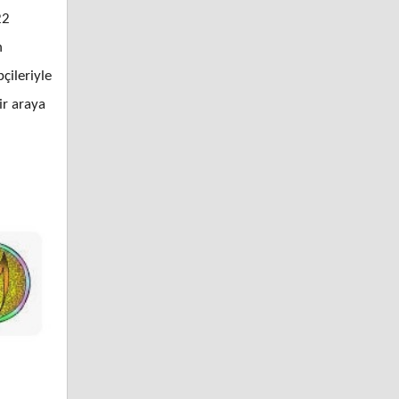
22
n
çileriyle
ir araya