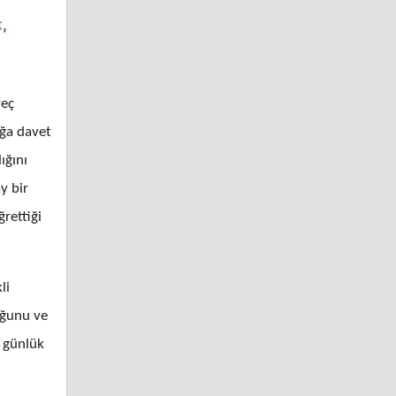
reç
uğa davet
ığını
y bir
ğrettiği
li
duğunu ve
i günlük