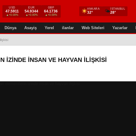
USD
EUR
GBP
ANKARA
İSTANBUL
🌤
47.5911
54.9344
64.1736
32°
28°
▲+0.00%
▲+0.00%
▲+0.00%
Dünya
Asayiş
Yerel
ilanlar
Web Siteleri
Yazarlar
işkisi
 IZINDE INSAN VE HAYVAN ILIŞKISI