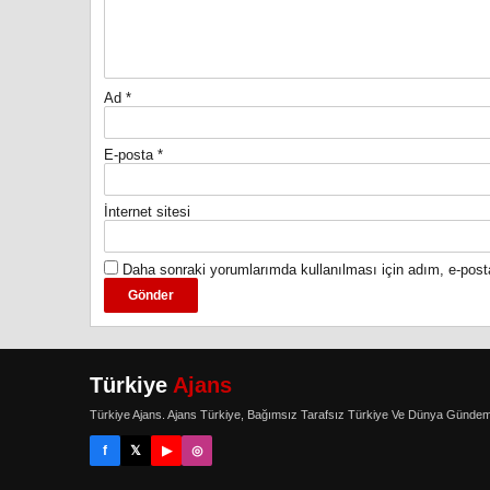
Ad
*
E-posta
*
İnternet sitesi
Daha sonraki yorumlarımda kullanılması için adım, e-post
Türkiye
Ajans
Türkiye Ajans. Ajans Türkiye, Bağımsız Tarafsız Türkiye Ve Dünya Gündem
f
𝕏
▶
◎