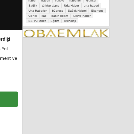
haber
haberi
Türkiye
haberleri
Güncel
Sağlık
türkiye ajans
Urfa Haber
urfa haberi
Urfa Haberleri
b2press
Sağlık Haberi
Ekonomi
Genel
kap
basın odam
turkiye haber
BSHA Haber
Eğitim
Teknoloji
rdiği
 Yol
lement ve