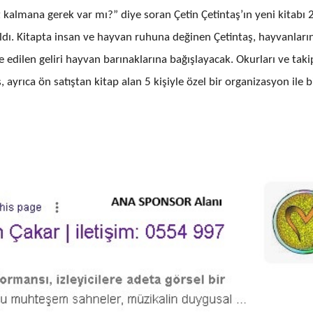
z kalmana gerek var mı?” diye soran
Çetin Çetintaş’ın yeni kitabı 
aldı. Kitapta insan ve hayvan ruhuna değinen Çetintaş, hayvanları
dilen geliri hayvan barınaklarına bağışlayacak. Okurları ve takip
rıca ön satıştan kitap alan 5 kişiyle özel bir organizasyon ile b