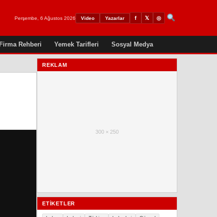
𝕏
◎
f
Perşembe, 6 Ağustos 2026
Video
Yazarlar
Firma Rehberi
Yemek Tarifleri
Sosyal Medya
REKLAM
300 × 250
ETIKETLER