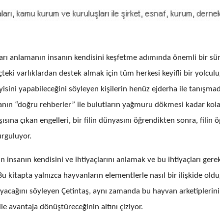
ları anlamanın insanın kendisini keşfetme adımında önemli bir sü
ki varlıklardan destek almak için tüm herkesi keyifli bir yolcul
yisini yapabileceğini söyleyen kişilerin henüz ejderha ile tanışmad
manın “doğru rehberler” ile bulutların yağmuru dökmesi kadar kola
şısına çıkan engelleri, bir filin dünyasını öğrendikten sonra, filin ö
vurguluyor.
n insanın kendisini ve ihtiyaçlarını anlamak ve bu ihtiyaçları gerek
. Bu kitapta yalnızca hayvanların elementlerle nasıl bir ilişkide ol
mayacağını söyleyen Çetintaş, aynı zamanda bu hayvan arketiplerin
e avantaja dönüştüreceğinin altını çiziyor.