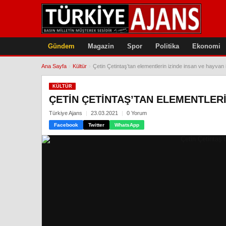
Gündem
Magazin
Spor
Politika
Ekonomi
Ana Sayfa
›
Kültür
›
Çetin Çetintaş’tan elementlerin izinde insan ve hayvan il
KÜLTÜR
ÇETIN ÇETINTAŞ’TAN ELEMENTLERIN
Türkiye Ajans
23.03.2021
0 Yorum
Facebook
Twitter
WhatsApp