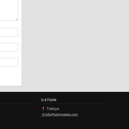
İLETIŞIM
Türkiye
✉
info@turkiyeajans.com