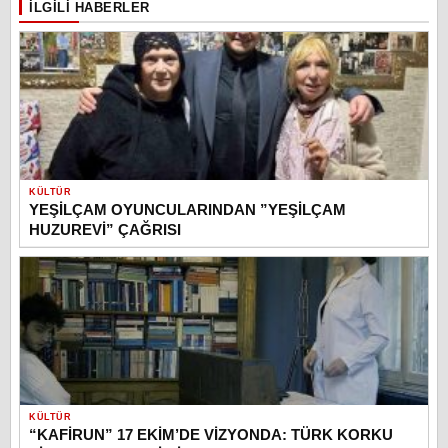
İLGILI HABERLER
KÜLTÜR
YEŞİLÇAM OYUNCULARINDAN ”YEŞİLÇAM
HUZUREVİ” ÇAĞRISI
KÜLTÜR
“KAFİRUN” 17 EKİM’DE VİZYONDA: TÜRK KORKU