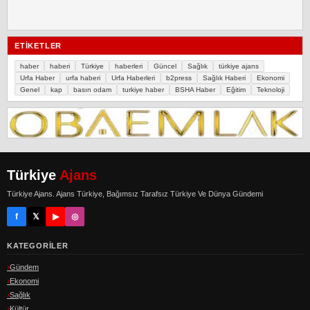
ETIKETLER
haber
haberi
Türkiye
haberleri
Güncel
Sağlık
türkiye ajans
Urfa Haber
urfa haberi
Urfa Haberleri
b2press
Sağlık Haberi
Ekonomi
Genel
kap
basın odam
turkiye haber
BSHA Haber
Eğitim
Teknoloji
Türkiye
Ajans
Türkiye Ajans. Ajans Türkiye, Bağımsız Tarafsız Türkiye Ve Dünya Gündemi
f
𝕏
▶
◎
KATEGORILER
Gündem
Ekonomi
Sağlık
Kültür