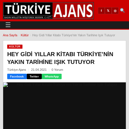
𝕏
◎
f
☰
Ana Sayfa
›
Kültür
›
Hey Gidi Yıllar Kitabı Türkiye’nin Yakın Tarihine Işık Tutuyor
KÜLTÜR
HEY GIDI YILLAR KITABI TÜRKIYE’NIN
YAKIN TARIHINE IŞIK TUTUYOR
Türkiye Ajans
21.04.2021
0 Yorum
Facebook
Twitter
WhatsApp