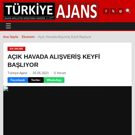
𝕏
◎
f
☰
Ana Sayfa
›
Ekonomi
›
Açık Havada Alışveriş Keyfi Başlıyor
EKONOMI
AÇIK HAVADA ALIŞVERIŞ KEYFI
BAŞLIYOR
Türkiye Ajans
25.05.2021
0 Yorum
Facebook
Twitter
WhatsApp