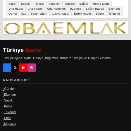
haber
haberi
Türkiye
haberleri
Güncel
Sağlık
türkiye ajans
Urfa Haber
urfa haberi
Urfa Haberleri
b2press
Sağlık Haberi
Ekonomi
Genel
kap
basın odam
turkiye haber
BSHA Haber
Eğitim
Teknoloji
Türkiye
Ajans
Türkiye Ajans. Ajans Türkiye, Bağımsız Tarafsız Türkiye Ve Dünya Gündemi
f
𝕏
▶
◎
KATEGORILER
Gündem
Ekonomi
Sağlık
Kültür
Teknoloji
Spor
Magazin