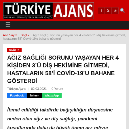
𝕏
◎
f
☰
Ana Sayfa
›
Sağlık
›
Ağız sağlığı sorunu yaşayan her 4 kişiden 3’ü diş hekimine gitmedi,
hastaların 58’i Covid-19’u bahane gösterdi
SAĞLIK
AĞIZ SAĞLIĞI SORUNU YAŞAYAN HER 4
KIŞIDEN 3’Ü DIŞ HEKIMINE GITMEDI,
HASTALARIN 58’I COVID-19’U BAHANE
GÖSTERDI
Türkiye Ajans
02.03.2021
0 Yorum
Facebook
Twitter
WhatsApp
İhmal edildiği takdirde bağışıklığın düşmesine
neden olan ağız ve diş sağlığı, pandemi
koşullarında daha da büyük önem arz ediyor.