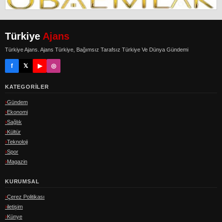
Türkiye
Ajans
Türkiye Ajans. Ajans Türkiye, Bağımsız Tarafsız Türkiye Ve Dünya Gündemi
f
𝕏
▶
◎
KATEGORILER
Gündem
Ekonomi
Sağlık
Kültür
Teknoloji
Spor
Magazin
KURUMSAL
Çerez Politikası
iletişim
Künye