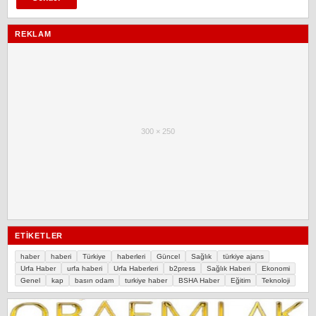
REKLAM
300 × 250
ETIKETLER
haber
haberi
Türkiye
haberleri
Güncel
Sağlık
türkiye ajans
Urfa Haber
urfa haberi
Urfa Haberleri
b2press
Sağlık Haberi
Ekonomi
Genel
kap
basın odam
turkiye haber
BSHA Haber
Eğitim
Teknoloji