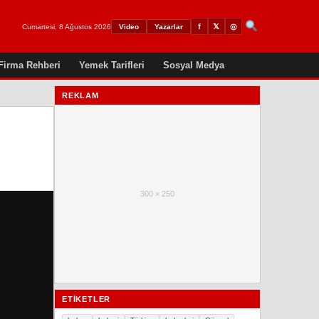
𝕏
◎
f
Cumartesi, 8 Ağustos 2026
Video
Yazarlar
Firma Rehberi
Yemek Tarifleri
Sosyal Medya
REKLAM
300 × 250
ETIKETLER