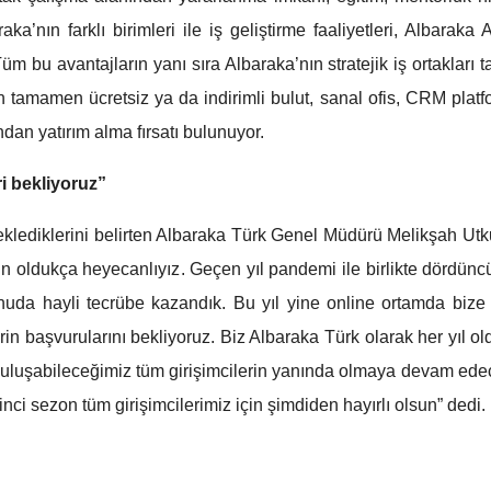
a’nın farklı birimleri ile iş geliştirme faaliyetleri, Albaraka A
üm bu avantajların yanı sıra Albaraka’nın stratejik iş ortakları t
n tamamen ücretsiz ya da indirimli bulut, sanal ofis, CRM platf
ndan yatırım alma fırsatı bulunuyor.
i bekliyoruz”
eklediklerini belirten Albaraka Türk Genel Müdürü Melikşah Utku
n oldukça heyecanlıyız. Geçen yıl pandemi ile birlikte dördün
uda hayli tecrübe kazandık. Bu yıl yine online ortamda bize 
rin başvurularını bekliyoruz. Biz Albaraka Türk olarak her yıl ol
 buluşabileceğimiz tüm girişimcilerin yanında olmaya devam ede
nci sezon tüm girişimcilerimiz için şimdiden hayırlı olsun” dedi.