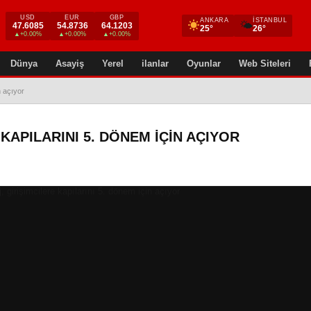
USD
EUR
GBP
ANKARA
İSTANBUL
🌤
47.6085
54.8736
64.1203
25°
26°
▲+0.00%
▲+0.00%
▲+0.00%
Dünya
Asayiş
Yerel
ilanlar
Oyunlar
Web Siteleri
n açıyor
KAPILARINI 5. DÖNEM IÇIN AÇIYOR