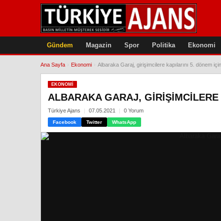
Gündem
Magazin
Spor
Politika
Ekonomi
Ana Sayfa
›
Ekonomi
›
Albaraka Garaj, girişimcilere kapılarını 5. dönem içi
EKONOMI
ALBARAKA GARAJ, GIRIŞIMCILERE 
Türkiye Ajans
07.05.2021
0 Yorum
Facebook
Twitter
WhatsApp