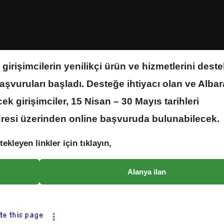
irişimcilerin yenilikçi ürün ve hizmetlerini dest
şvuruları başladı. Desteğe ihtiyacı olan ve Albar
k girişimciler, 15 Nisan – 30 Mayıs tarihleri
esi üzerinden online başvuruda bulunabilecek.
tekleyen linkler için tıklayın,
Alanya ilan