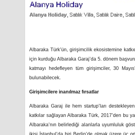
Albaraka Türk’ün, girişimcilik ekosistemine katk
için kurduğu Albaraka Garaj’da 5. dönem başvurul
katmayı hedefleyen tüm girişimciler, 30 Mayı
bulunabilecek.
Girişimcilere inanılmaz fırsatlar
Albaraka Garaj ile hem startup’ları destekley
katkılar sağlayan Albaraka Türk, 2017’den bu yan
Albaraka’nın belirlediği alanlarla uyumluluk gös
ikisi İstanbul’da biri Berlin’de olmak üzere üç 