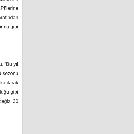
PI’lerine
arafından
ormu gibi
, “Bu yıl
cü sezonu
katılarak
duğu gibi
ceğiz. 30