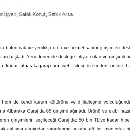
ıda bulunmak ve yenilikçi ürün ve hizmet sahibi girişimleri de
arı başladı. Yeni dönemde desteğe ihtiyacı olan ve girişimler
s’a kadar
albarakagaraj.com
web sitesi üzerinden online b
en hem de kendi kurum kültürüne ve dijitalleşme yolculuğund
a Albaraka Garaj’da 85 girişimi ağırladı. Ürünü ve ekibi hazı
teren girişimlerin seçileceği Garaj’da; 50 bin TL’ye kadar hibe
ortak çalışma alanından yararlanma imkanı, eğitim, mentorluk h