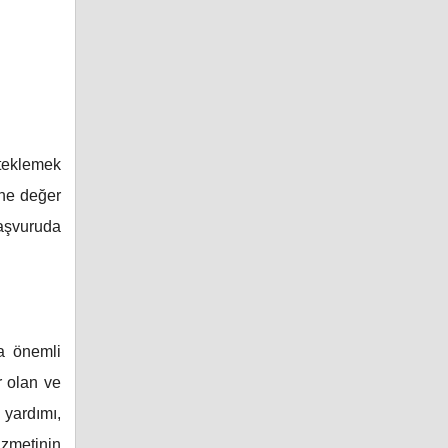
steklemek
ine değer
aşvuruda
a önemli
r olan ve
 yardımı,
izmetinin