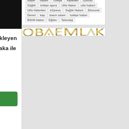
haber
haberi
Türkiye
haberleri
Güncel
Sağlık
türkiye ajans
Urfa Haber
urfa haberi
Urfa Haberleri
b2press
Sağlık Haberi
Ekonomi
Genel
kap
basın odam
turkiye haber
BSHA Haber
Eğitim
Teknoloji
ekleyen
aka ile