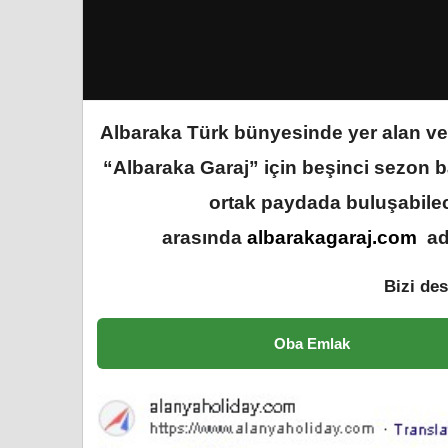
Albaraka Türk bünyesinde yer alan ve g
“Albaraka Garaj” için beşinci sezon ba
ortak paydada buluşabilece
arasında
albarakagaraj.com
adr
Bizi des
Oba Emlak