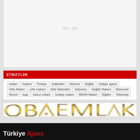
300 × 250
ETIKETLER
haber
haberi
Türkiye
haberleri
Güncel
Sağlık
türkiye ajans
Urfa Haber
urfa haberi
Urfa Haberleri
b2press
Sağlık Haberi
Ekonomi
Genel
kap
basın odam
turkiye haber
BSHA Haber
Eğitim
Teknoloji
Türkiye
Ajans