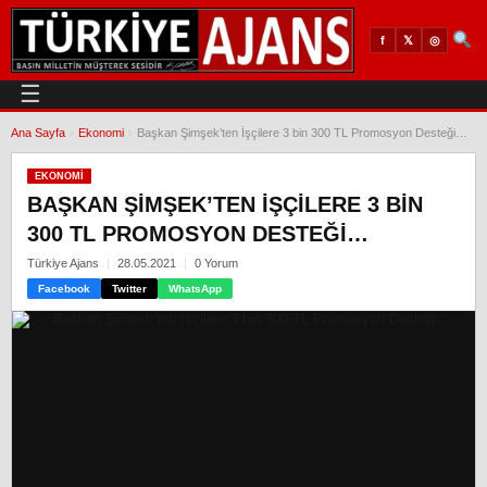
𝕏
◎
f
☰
Ana Sayfa
›
Ekonomi
›
Başkan Şimşek’ten İşçilere 3 bin 300 TL Promosyon Desteği…
EKONOMI
BAŞKAN ŞIMŞEK’TEN İŞÇILERE 3 BIN
300 TL PROMOSYON DESTEĞI…
Türkiye Ajans
28.05.2021
0 Yorum
Facebook
Twitter
WhatsApp