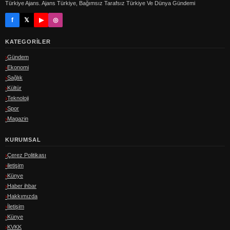
Türkiye Ajans. Ajans Türkiye, Bağımsız Tarafsız Türkiye Ve Dünya Gündemi
f
𝕏
▶
◎
KATEGORILER
Gündem
Ekonomi
Sağlık
Kültür
Teknoloji
Spor
Magazin
KURUMSAL
Çerez Politikası
iletişim
Künye
Haber ihbar
Hakkımızda
İletişim
Künye
KVKK