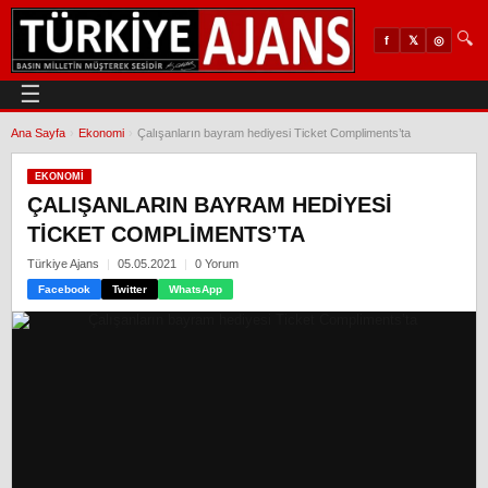
🔍
𝕏
◎
f
☰
Ana Sayfa
›
Ekonomi
›
Çalışanların bayram hediyesi Ticket Compliments’ta
EKONOMI
ÇALIŞANLARIN BAYRAM HEDIYESI
TICKET COMPLIMENTS’TA
Türkiye Ajans
05.05.2021
0 Yorum
Facebook
Twitter
WhatsApp