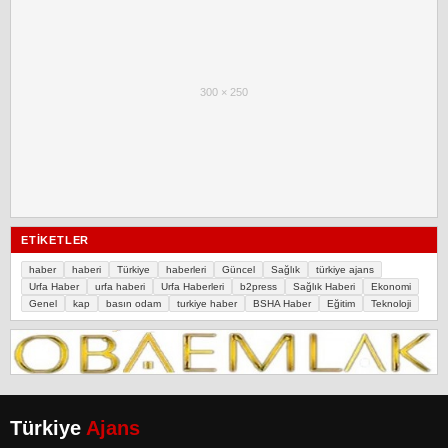
300 × 250
ETIKETLER
haber
haberi
Türkiye
haberleri
Güncel
Sağlık
türkiye ajans
Urfa Haber
urfa haberi
Urfa Haberleri
b2press
Sağlık Haberi
Ekonomi
Genel
kap
basın odam
turkiye haber
BSHA Haber
Eğitim
Teknoloji
Türkiye
Ajans