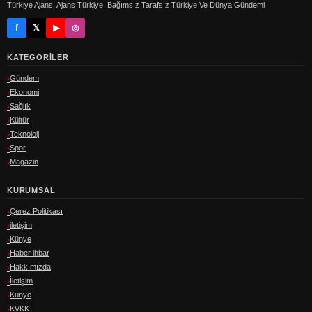
Türkiye Ajans. Ajans Türkiye, Bağımsız Tarafsız Türkiye Ve Dünya Gündemi
f
𝕏
▶
◎
KATEGORILER
Gündem
Ekonomi
Sağlık
Kültür
Teknoloji
Spor
Magazin
KURUMSAL
Çerez Politikası
iletişim
Künye
Haber ihbar
Hakkımızda
İletişim
Künye
KVKK