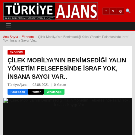
𝕏
◎
f
☰
Ana Sayfa
›
Ekonomi
›
Çilek Mobilya’nın Benimsediği Yalın Yönetim Felsefesinde İsraf
Yok, İnsana Saygı Var..
EKONOMI
ÇILEK MOBILYA’NIN BENIMSEDIĞI YALIN
YÖNETIM FELSEFESINDE İSRAF YOK,
İNSANA SAYGI VAR..
Türkiye Ajans
02.06.2021
0 Yorum
Facebook
Twitter
WhatsApp