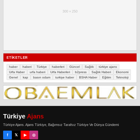
300 × 250
ETIKETLER
haber
haberi
Türkiye
haberleri
Güncel
Sağlık
türkiye ajans
Urfa Haber
urfa haberi
Urfa Haberleri
b2press
Sağlık Haberi
Ekonomi
Genel
kap
basın odam
turkiye haber
BSHA Haber
Eğitim
Teknoloji
Türkiye
Ajans
Türkiye Ajans. Ajans Türkiye, Bağımsız Tarafsız Türkiye Ve Dünya Gündemi
f
𝕏
▶
◎