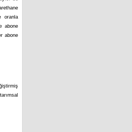
carethane
e oranla
ne abone
er abone
iştirmiş
tarımsal