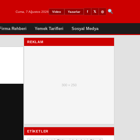
𝕏
◎
f
Cuma, 7 Ağustos 2026
Video
Yazarlar
Firma Rehberi
Yemek Tarifleri
Sosyal Medya
REKLAM
300 × 250
ETIKETLER