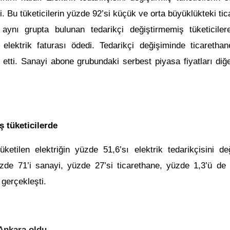
i. Bu tüketicilerin yüzde 92’si küçük ve orta büyüklükteki ti
aynı grupta bulunan tedarikçi değiştirmemiş tüketiciler
lektrik faturası ödedi. Tedarikçi değişiminde ticaretha
etti. Sanayi abone grubundaki serbest piyasa fiyatları diğ
ş tüketicilerde
ketilen elektriğin yüzde 51,6’sı elektrik tedarikçisini değ
yüzde 71’i sanayi, yüzde 27’si ticarethane, yüzde 1,3’ü de 
 gerçekleşti.
 Ankara oldu