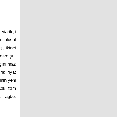
edarikçi
n ulusal
ş, ikinci
mamıştı.
çınılmaz
rik fiyat
inin yeni
acak zam
e rağbet