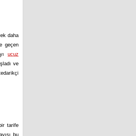
erek daha
te geçen
layı
ucuz
şladı ve
tedarikçi
ir tarife
sayısı bu