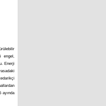
ülebilir
i engel,
u. Enerji
yasadaki
tedarikçi
nallardan
 5 ayında