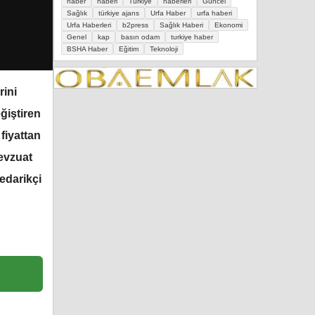
haber
haberi
Türkiye
haberleri
Güncel
Sağlık
türkiye ajans
Urfa Haber
urfa haberi
Urfa Haberleri
b2press
Sağlık Haberi
Ekonomi
Genel
kap
basın odam
turkiye haber
BSHA Haber
Eğitim
Teknoloji
rini
ğiştiren
 fiyattan
evzuat
tedarikçi