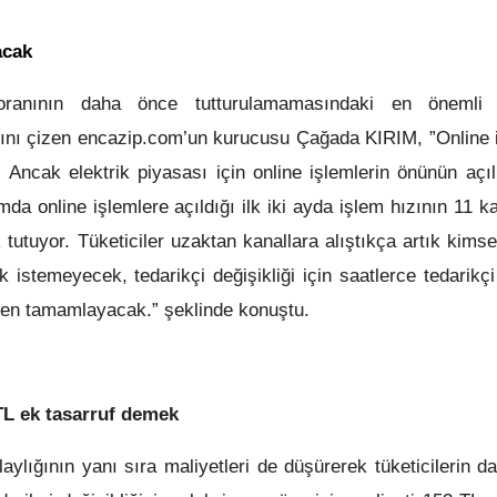
acak
 oranının daha önce tutturulamamasındaki en önemli 
ltını çizen encazip.com’un kurucusu Çağada KIRIM, ”Online i
 Ancak elektrik piyasası için online işlemlerin önünün açı
mda online işlemlere açıldığı ilk iki ayda işlem hızının 11 k
 tutuyor. Tüketiciler uzaktan kanallara alıştıkça artık kimse
 istemeyecek, tedarikçi değişikliği için saatlerce tedarik
inden tamamlayacak.” şeklinde konuştu.
 TL ek tasarruf demek
laylığının yanı sıra maliyetleri de düşürerek tüketicilerin d