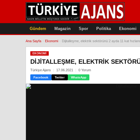
Gündem
Magazin
Spor
Politika
Ekonomi
Ana Sayfa
›
Ekonomi
›
Dijitalleşme, elektrik sektörünü 2 ayda 11 kat hızland
EKONOMI
DIJITALLEŞME, ELEKTRIK SEKTÖRÜN
Türkiye Ajans
17.06.2021
0 Yorum
Facebook
Twitter
WhatsApp