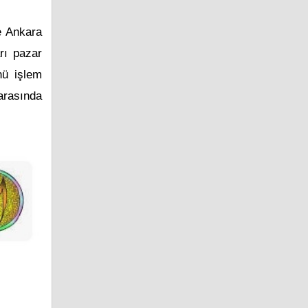
le Ankara
arı pazar
nü işlem
 arasında