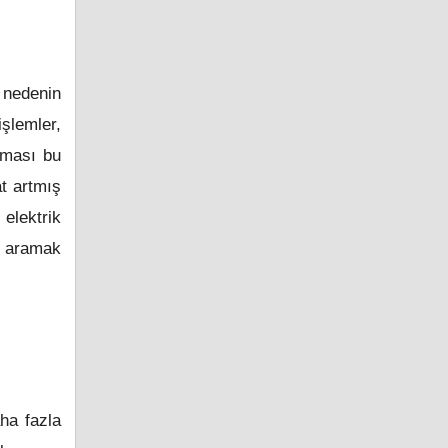
nedenin
şlemler,
lması bu
at artmış
 elektrik
çi aramak
aha fazla