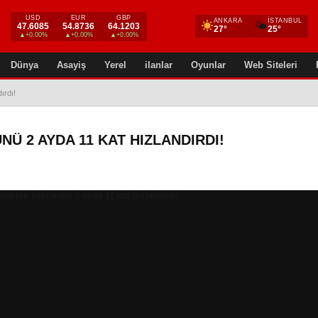
USD
EUR
GBP
ANKARA
İSTANBUL
🌤
47.6085
54.8736
64.1203
27°
25°
▲+0.00%
▲+0.00%
▲+0.00%
Dünya
Asayiş
Yerel
ilanlar
Oyunlar
Web Siteleri
ırdı!
Ü 2 AYDA 11 KAT HIZLANDIRDI!