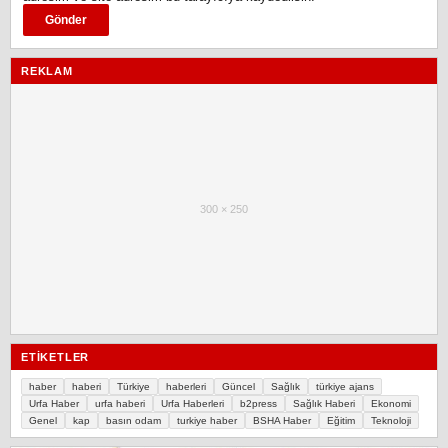
REKLAM
300 × 250
ETIKETLER
haber
haberi
Türkiye
haberleri
Güncel
Sağlık
türkiye ajans
Urfa Haber
urfa haberi
Urfa Haberleri
b2press
Sağlık Haberi
Ekonomi
Genel
kap
basın odam
turkiye haber
BSHA Haber
Eğitim
Teknoloji