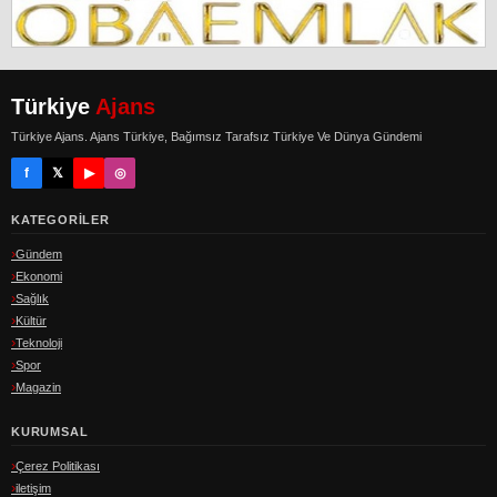
Türkiye
Ajans
Türkiye Ajans. Ajans Türkiye, Bağımsız Tarafsız Türkiye Ve Dünya Gündemi
f
𝕏
▶
◎
KATEGORILER
Gündem
Ekonomi
Sağlık
Kültür
Teknoloji
Spor
Magazin
KURUMSAL
Çerez Politikası
iletişim