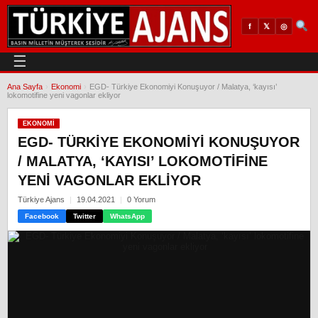
𝕏
◎
f
☰
Ana Sayfa
›
Ekonomi
›
EGD- Türkiye Ekonomiyi Konuşuyor / Malatya, ‘kayısı’
lokomotifine yeni vagonlar ekliyor
EKONOMI
EGD- TÜRKIYE EKONOMIYI KONUŞUYOR
/ MALATYA, ‘KAYISI’ LOKOMOTIFINE
YENI VAGONLAR EKLIYOR
Türkiye Ajans
19.04.2021
0 Yorum
Facebook
Twitter
WhatsApp