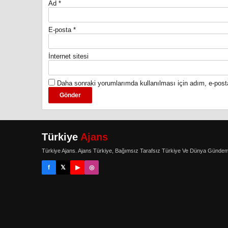
Ad
*
E-posta
*
İnternet sitesi
Daha sonraki yorumlarımda kullanılması için adım, e-post
Türkiye
Ajans
Türkiye Ajans. Ajans Türkiye, Bağımsız Tarafsız Türkiye Ve Dünya Gündem
f
𝕏
▶
◎