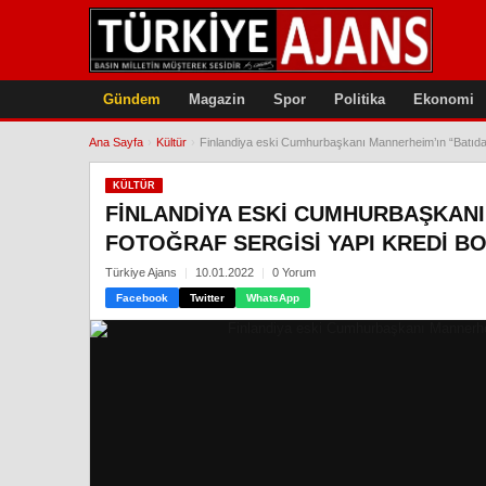
Gündem
Magazin
Spor
Politika
Ekonomi
Ana Sayfa
›
Kültür
›
Finlandiya eski Cumhurbaşkanı Mannerheim’ın “Batıdan
KÜLTÜR
FINLANDIYA ESKI CUMHURBAŞKANI
FOTOĞRAF SERGISI YAPI KREDI B
Türkiye Ajans
10.01.2022
0 Yorum
Facebook
Twitter
WhatsApp