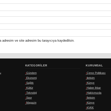
a adresim ve site adresim bu tarayıcıya kaydedilsin.
KATEGORILER
KURUMSAL
Gündem
Çerez Politikası
i
Ekonomi
iletişim
Sağlık
Künye
Kültür
Haber ihbar
Teknoloji
Hakkımızda
Spor
İletişim
Magazin
Künye
KVKK