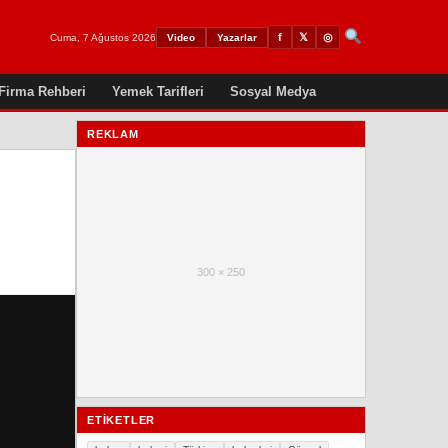
𝕏
◎
f
Cuma, 7 Ağustos 2026
Video
Yazarlar
Firma Rehberi
Yemek Tarifleri
Sosyal Medya
REKLAM
300 × 250
ETIKETLER