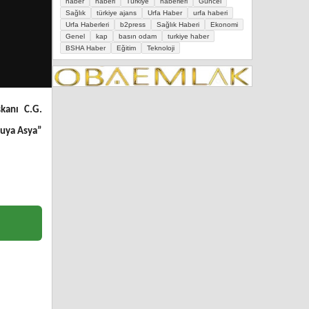
haber
haberi
Türkiye
haberleri
Güncel
Sağlık
türkiye ajans
Urfa Haber
urfa haberi
Urfa Haberleri
b2press
Sağlık Haberi
Ekonomi
Genel
kap
basın odam
turkiye haber
BSHA Haber
Eğitim
Teknoloji
şkanı C.G.
ğuya Asya”