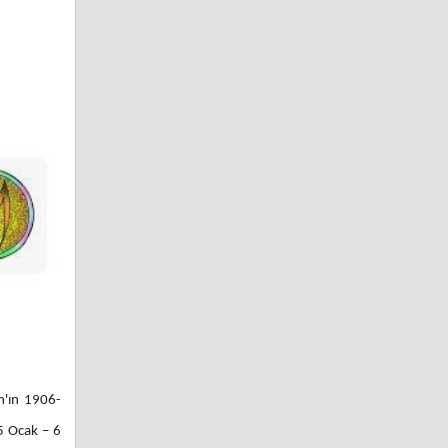
m'ın 1906-
15 Ocak – 6