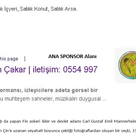
ğı da yapan Fin askeri lider ve devlet adamı Carl Gustaf Emil Mannerhei
a’dan Çin’e uzanan seyahati boyunca çektiği fotoğraflardan oluşan bir seçki, 