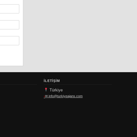
İLETIŞIM
Türkiye
✉
info@turkiyeajans.com