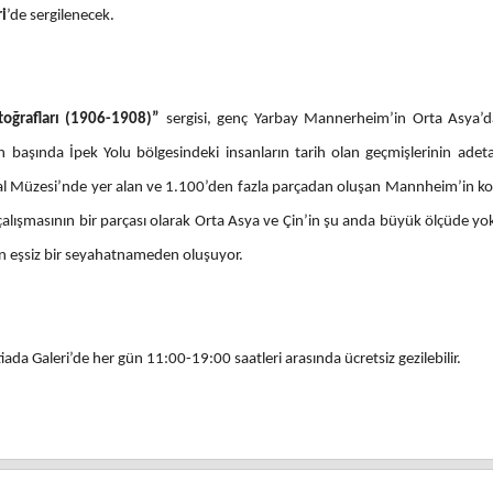
i
’de sergilenecek.
oğrafları (1906-1908)”
sergisi, genç Yarbay Mannerheim’in Orta Asya’dak
n başında İpek Yolu bölgesindeki insanların tarih olan geçmişlerinin adeta
sal Müzesi’nde yer alan ve 1.100’den fazla parçadan oluşan Mannheim’in ko
k çalışmasının bir parçası olarak Orta Asya ve Çin’in şu anda büyük ölçüde y
tan eşsiz bir seyahatnameden oluşuyor.
da Galeri’de her gün 11:00-19:00 saatleri arasında ücretsiz gezilebilir.