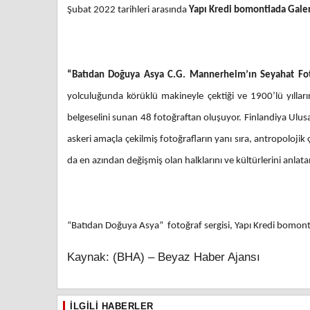
Şubat 2022 tarihleri arasında
Yapı Kredi bomontiada Galer
“Batıdan Doğuya Asya C.G. Mannerheim’ın Seyahat Fot
yolculuğunda körüklü makineyle çektiği ve 1900’lü yılları
belgeselini sunan 48 fotoğraftan oluşuyor. Finlandiya Ulu
askeri amaçla çekilmiş fotoğrafların yanı sıra, antropoloji
da en azından değişmiş olan halklarını ve kültürlerini anla
“Batıdan Doğuya Asya” fotoğraf sergisi, Yapı Kredi bomontia
Kaynak: (BHA) – Beyaz Haber Ajansı
İLGILI HABERLER