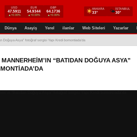
USD
EUR
GBP
ANKARA
İSTANBUL
🌤
47.5911
54.9344
64.1736
33°
30°
▲+0.00%
▲+0.00%
▲+0.00%
Dünya
Asayiş
Yerel
ilanlar
Web Siteleri
Yazarlar
 Doğuya Asya” fotoğraf sergisi Yapı Kredi bomontiada’da
 MANNERHEIM’IN “BATIDAN DOĞUYA ASYA”
OMONTIADA’DA