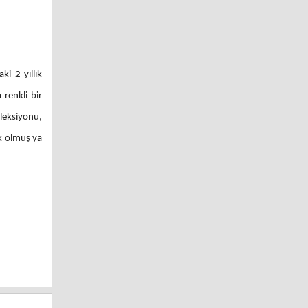
i 2 yıllık
 renkli bir
leksiyonu,
ok olmuş ya