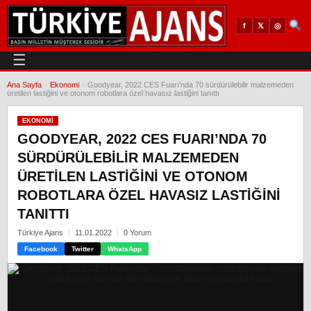
𝕏
◎
f
☰
Ana Sayfa
›
Ekonomi
›
Goodyear, 2022 CES Fuarı’nda 70 sürdürülebilir malzemeden
üretilen lastiğini ve otonom robotlara özel havasız lastiğini tanıttı
EKONOMI
GOODYEAR, 2022 CES FUARI’NDA 70
SÜRDÜRÜLEBILIR MALZEMEDEN
ÜRETILEN LASTIĞINI VE OTONOM
ROBOTLARA ÖZEL HAVASIZ LASTIĞINI
TANITTI
Türkiye Ajans
11.01.2022
0 Yorum
Facebook
Twitter
WhatsApp