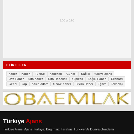
300 × 250
ETIKETLER
haber
haberi
Türkiye
haberleri
Güncel
Sağlık
türkiye ajans
Urfa Haber
urfa haberi
Urfa Haberleri
b2press
Sağlık Haberi
Ekonomi
Genel
kap
basın odam
turkiye haber
BSHA Haber
Eğitim
Teknoloji
Türkiye
Ajans
Türkiye Ajans. Ajans Türkiye, Bağımsız Tarafsız Türkiye Ve Dünya Gündemi