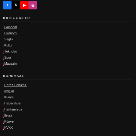
f
𝕏
▶
◎
KATEGORILER
Gündem
Ekonomi
Sağlık
Kültür
Teknoloji
Spor
Magazin
KURUMSAL
Çerez Politikası
iletişim
Künye
Haber ihbar
Hakkımızda
İletişim
Künye
KVKK