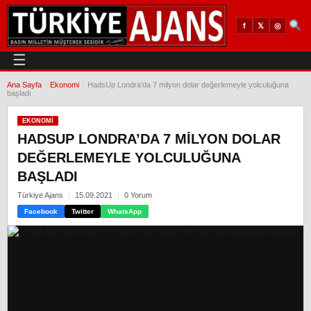
𝕏
◎
f
☰
Ana Sayfa
›
Ekonomi
›
HadsUp Londra’da 7 milyon dolar değerlemeyle yolculuğuna
başladı
EKONOMI
HADSUP LONDRA’DA 7 MILYON DOLAR
DEĞERLEMEYLE YOLCULUĞUNA
BAŞLADI
Türkiye Ajans
15.09.2021
0 Yorum
Facebook
Twitter
WhatsApp