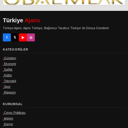
Türkiye
Ajans
Türkiye Ajans. Ajans Türkiye, Bağımsız Tarafsız Türkiye Ve Dünya Gündemi
f
𝕏
▶
◎
KATEGORILER
Gündem
Ekonomi
Sağlık
Kültür
Teknoloji
Spor
Magazin
KURUMSAL
Çerez Politikası
iletişim
Künye