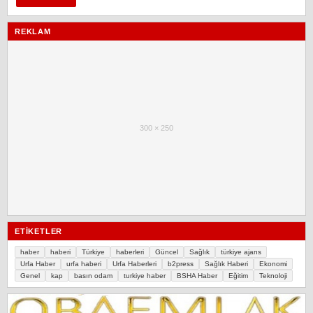
REKLAM
300 × 250
ETIKETLER
haber
haberi
Türkiye
haberleri
Güncel
Sağlık
türkiye ajans
Urfa Haber
urfa haberi
Urfa Haberleri
b2press
Sağlık Haberi
Ekonomi
Genel
kap
basın odam
turkiye haber
BSHA Haber
Eğitim
Teknoloji