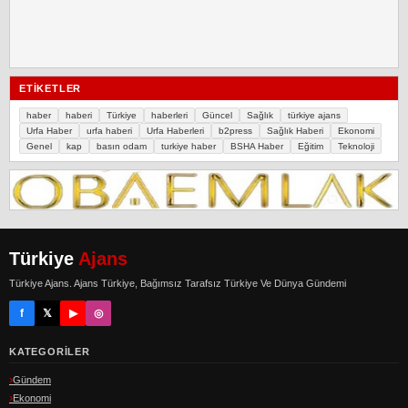
ETIKETLER
haber
haberi
Türkiye
haberleri
Güncel
Sağlık
türkiye ajans
Urfa Haber
urfa haberi
Urfa Haberleri
b2press
Sağlık Haberi
Ekonomi
Genel
kap
basın odam
turkiye haber
BSHA Haber
Eğitim
Teknoloji
Türkiye
Ajans
Türkiye Ajans. Ajans Türkiye, Bağımsız Tarafsız Türkiye Ve Dünya Gündemi
f
𝕏
▶
◎
KATEGORILER
Gündem
Ekonomi