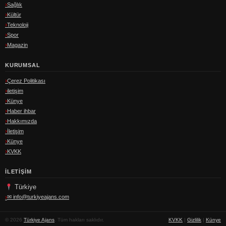
Sağlık
Kültür
Teknoloji
Spor
Magazin
KURUMSAL
Çerez Politikası
iletişim
Künye
Haber ihbar
Hakkımızda
İletişim
Künye
KVKK
İLETIŞIM
Türkiye
✉
info@turkiyeajans.com
© 2026
Türkiye Ajans
. Tüm hakları saklıdır.
KVKK
|
Gizlilik
|
Künye