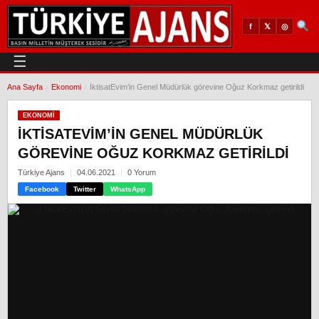
𝕏
◎
f
☰
Ana Sayfa
›
Ekonomi
›
İktisatEvim’in Genel Müdürlük görevine Oğuz Korkmaz getirildi
EKONOMI
İKTISATEVIM’IN GENEL MÜDÜRLÜK
GÖREVINE OĞUZ KORKMAZ GETIRILDI
Türkiye Ajans
04.06.2021
0 Yorum
Facebook
Twitter
WhatsApp