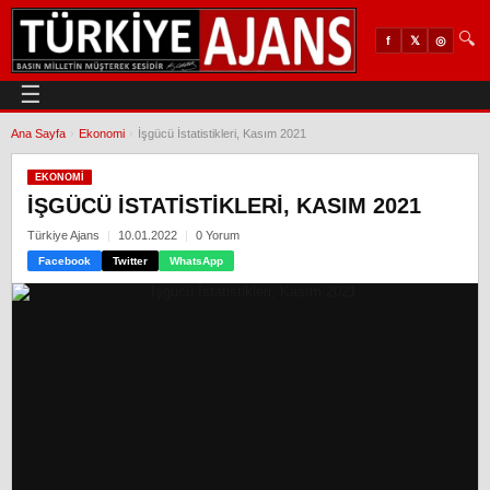
🔍
𝕏
◎
f
☰
Ana Sayfa
›
Ekonomi
›
İşgücü İstatistikleri, Kasım 2021
EKONOMI
İŞGÜCÜ İSTATISTIKLERI, KASIM 2021
Türkiye Ajans
10.01.2022
0 Yorum
Facebook
Twitter
WhatsApp