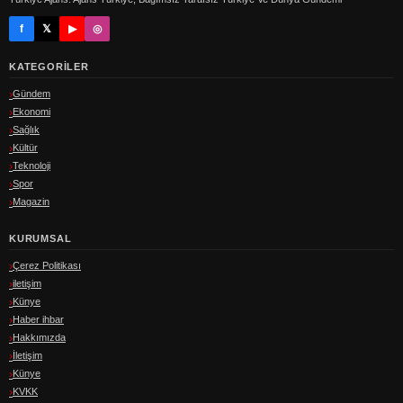
f
𝕏
▶
◎
KATEGORILER
Gündem
Ekonomi
Sağlık
Kültür
Teknoloji
Spor
Magazin
KURUMSAL
Çerez Politikası
iletişim
Künye
Haber ihbar
Hakkımızda
İletişim
Künye
KVKK