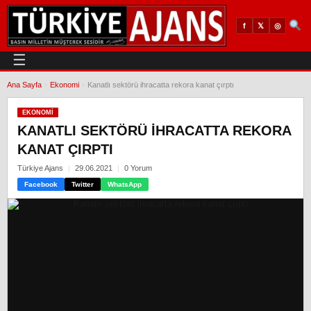
𝕏
◎
f
☰
Ana Sayfa
›
Ekonomi
›
Kanatlı sektörü ihracatta rekora kanat çırptı
EKONOMI
KANATLI SEKTÖRÜ IHRACATTA REKORA
KANAT ÇIRPTI
Türkiye Ajans
29.06.2021
0 Yorum
Facebook
Twitter
WhatsApp