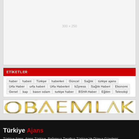
300 × 250
ETIKETLER
haber
haberi
Türkiye
haberleri
Güncel
Sağlık
türkiye ajans
Urfa Haber
urfa haberi
Urfa Haberleri
b2press
Sağlık Haberi
Ekonomi
Genel
kap
basın odam
turkiye haber
BSHA Haber
Eğitim
Teknoloji
Türkiye
Ajans
Türkiye Ajans. Ajans Türkiye, Bağımsız Tarafsız Türkiye Ve Dünya Gündemi