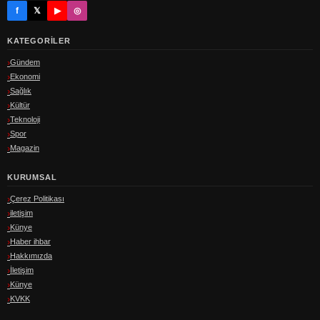
f
𝕏
▶
◎
KATEGORILER
Gündem
Ekonomi
Sağlık
Kültür
Teknoloji
Spor
Magazin
KURUMSAL
Çerez Politikası
iletişim
Künye
Haber ihbar
Hakkımızda
İletişim
Künye
KVKK