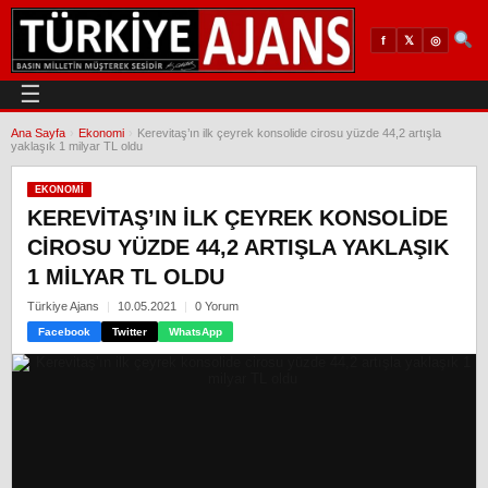
𝕏
◎
f
☰
Ana Sayfa
›
Ekonomi
›
Kerevitaş’ın ilk çeyrek konsolide cirosu yüzde 44,2 artışla
yaklaşık 1 milyar TL oldu
EKONOMI
KEREVITAŞ’IN ILK ÇEYREK KONSOLIDE
CIROSU YÜZDE 44,2 ARTIŞLA YAKLAŞIK
1 MILYAR TL OLDU
Türkiye Ajans
10.05.2021
0 Yorum
Facebook
Twitter
WhatsApp