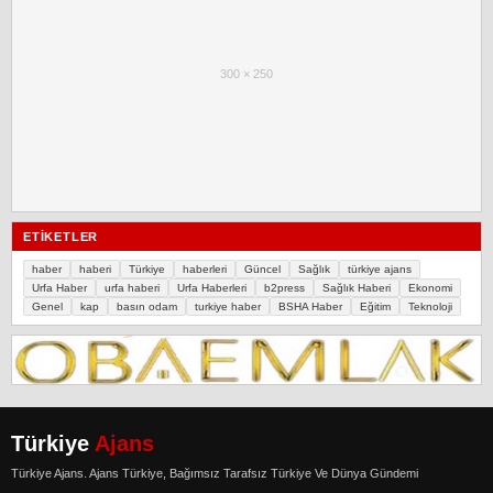
300 × 250
ETIKETLER
haber
haberi
Türkiye
haberleri
Güncel
Sağlık
türkiye ajans
Urfa Haber
urfa haberi
Urfa Haberleri
b2press
Sağlık Haberi
Ekonomi
Genel
kap
basın odam
turkiye haber
BSHA Haber
Eğitim
Teknoloji
Türkiye
Ajans
Türkiye Ajans. Ajans Türkiye, Bağımsız Tarafsız Türkiye Ve Dünya Gündemi