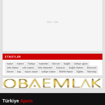
300 × 250
ETIKETLER
haber
haberi
Türkiye
haberleri
Güncel
Sağlık
türkiye ajans
Urfa Haber
urfa haberi
Urfa Haberleri
b2press
Sağlık Haberi
Ekonomi
Genel
kap
basın odam
turkiye haber
BSHA Haber
Eğitim
Teknoloji
Türkiye
Ajans