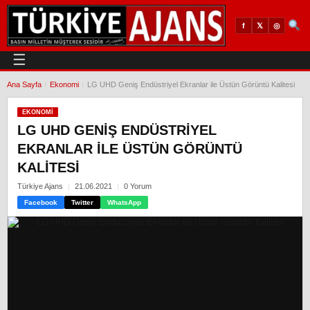
𝕏
◎
f
☰
Ana Sayfa
›
Ekonomi
›
LG UHD Geniş Endüstriyel Ekranlar ile Üstün Görüntü Kalitesi
EKONOMI
LG UHD GENIŞ ENDÜSTRIYEL
EKRANLAR ILE ÜSTÜN GÖRÜNTÜ
KALITESI
Türkiye Ajans
21.06.2021
0 Yorum
Facebook
Twitter
WhatsApp