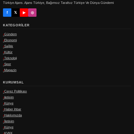
Türkiye Ajans. Ajans Türkiye, Bağımsız Tarafsız Türkiye Ve Dünya Gündemi
f
𝕏
▶
◎
KATEGORILER
Gündem
Ekonomi
Sağlık
Kültür
Teknoloji
Spor
Magazin
KURUMSAL
Çerez Politikası
iletişim
Künye
Haber ihbar
Hakkımızda
İletişim
Künye
KVKK