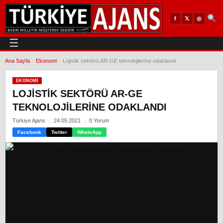
𝕏
◎
f
☰
Ana Sayfa
›
Ekonomi
›
Lojistik sektörü AR-GE teknolojilerine odaklandı
EKONOMI
LOJISTIK SEKTÖRÜ AR-GE
TEKNOLOJILERINE ODAKLANDI
Türkiye Ajans
24.05.2021
0 Yorum
Facebook
Twitter
WhatsApp