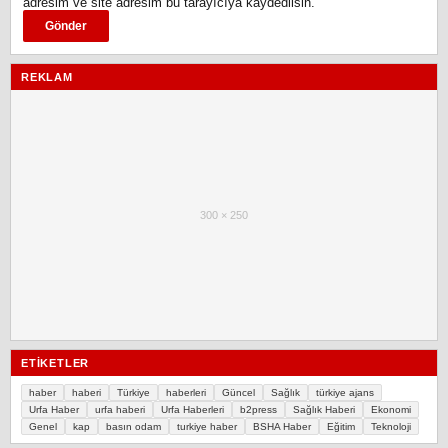
adresim ve site adresim bu tarayıcıya kaydedilsin.
REKLAM
300 × 250
ETIKETLER
haber
haberi
Türkiye
haberleri
Güncel
Sağlık
türkiye ajans
Urfa Haber
urfa haberi
Urfa Haberleri
b2press
Sağlık Haberi
Ekonomi
Genel
kap
basın odam
turkiye haber
BSHA Haber
Eğitim
Teknoloji