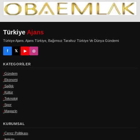
Türkiye
Ajans
Türkiye Ajans. Ajans Türkiye, Bağımsız Tarafsız Türkiye Ve Dünya Gündemi
f
𝕏
▶
◎
KATEGORILER
Gündem
Ekonomi
Sağlık
Kültür
Teknoloji
Spor
Magazin
KURUMSAL
Çerez Politikası
iletişim