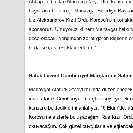
Ahbap ile birlikte Manavgat’a yardım konseri yap
heyecanlı bir süreç. Manavgat Belediye Başkan
biz
Aleksandrov Kızıl Ordu Korosu’nun konak
sponsoruz. Umuyoruz ki hem Manavgat halkına 
gece olacak. Yangından zarar gören kişilerin 
herkese çok teşekkür ederim.”
Haluk Levent Cumhuriyet Marşları ile Sahn
Manavgat Atatürk Stadyumu’nda düzenlenecek
imza atarak Cumhuriyet marşları söyleyecek ol
konsere beklediklerini anlatıyor: “6 Ekim’de, 
Korosu ile sizlerle buluşacağım. Rus Kızıl Ord
okuyacağım. Çok güzel duygularla ve eğlencele