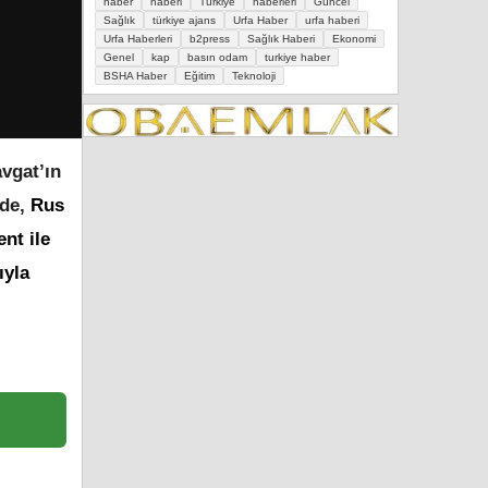
haber
haberi
Türkiye
haberleri
Güncel
Sağlık
türkiye ajans
Urfa Haber
urfa haberi
Urfa Haberleri
b2press
Sağlık Haberi
Ekonomi
Genel
kap
basın odam
turkiye haber
BSHA Haber
Eğitim
Teknoloji
vgat’ın
rde,
Rus
nt ile
ıyla