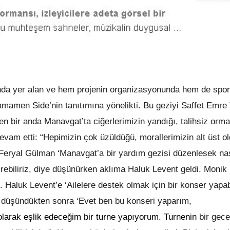
asında yer alan ve hem projenin organizasyonunda hem de spo
mamen Side’nin tanıtımına yönelikti. Bu geziyi Saffet Emre
 bir anda Manavgat’ta ciğerlerimizin yandığı, talihsiz orm
evam etti: “Hepimizin çok üzüldüğü, morallerimizin alt üst o
Feryal Gülman ‘Manavgat’a bir yardım gezisi düzenlesek nası
irebiliriz, diye düşünürken aklıma Haluk Levent geldi. Monik 
u. Haluk Levent’e ‘Ailelere destek olmak için bir konser yapab
ka düşündükten sonra ‘Evet ben bu konseri yaparım,
olarak eşlik edeceğim bir turne yapıyorum. Turnenin
bir gec