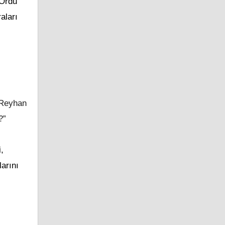
 Ordu
aları
 Reyhan
?”
,
arını