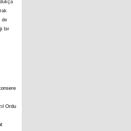
oldukça
rak
m de
i bir
 konsere
i
zıl Ordu
at