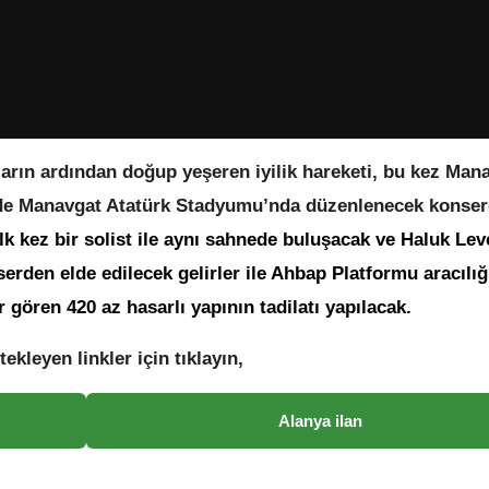
rın ardından doğup yeşeren iyilik hareketi, bu kez Mana
im’de Manavgat Atatürk Stadyumu’nda düzenlenecek konse
k kez bir solist ile aynı sahnede buluşacak ve Haluk Leve
rden elde edilecek gelirler ile Ahbap Platformu aracılığ
gören 420 az hasarlı yapının tadilatı yapılacak.
tekleyen linkler için tıklayın,
Alanya ilan