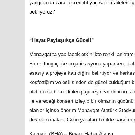
yangınında zarar gören ihtiyaç sahibi ailelere g
bekliyoruz.”
“Hayat Paylaştıkça Güzel!”
Manavgat’ta yapılacak etkinlikte renkli anlatımı
Emre Tonguç ise organizasyonu yaparken, olabil
esasıyla projeye katıldığını belirtiyor ve herke
keşfettiğim ve eskisinden de güzel bulduğum bu
otelimizde biraz dinlenip güneşin ve denizin t
ile vereceği konseri izleyip bir olmanın gücün
olanlar içinse önerim Manavgat Atatürk Stady
destek olmaları. Gelin yaraları birlikte saralım
Kaynak: (BHA) – Beyaz Haber Ajansı