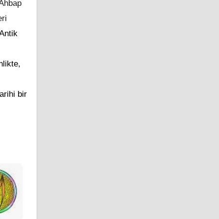
i Ahbap
ri
Antik
likte,
rihi bir