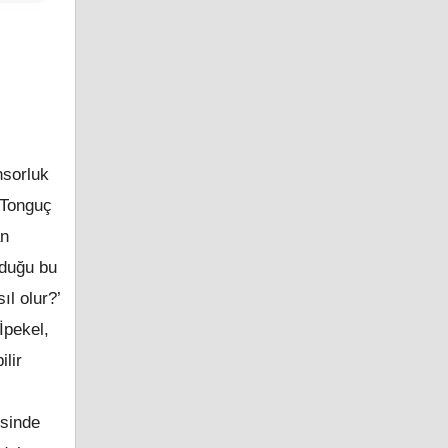
nsorluk
 Tonguç
an
lduğu bu
l olur?’
İpekel,
ilir
esinde