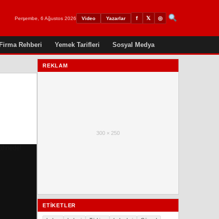
𝕏
◎
f
Perşembe, 6 Ağustos 2026
Video
Yazarlar
Firma Rehberi
Yemek Tarifleri
Sosyal Medya
REKLAM
300 × 250
ETIKETLER