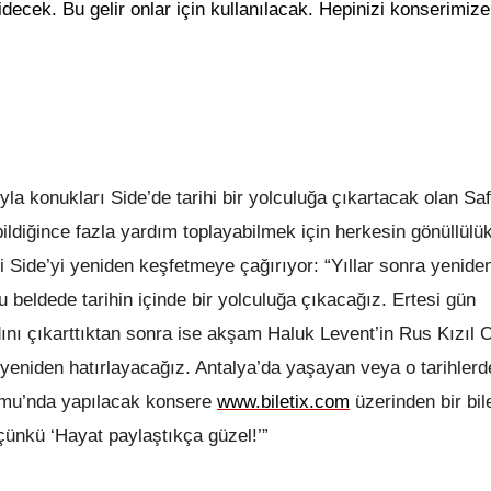
idecek. Bu gelir onlar için kullanılacak. Hepinizi konserimize
yla konukları Side’de tarihi bir yolculuğa çıkartacak olan Saf
diğince fazla yardım toplayabilmek için herkesin gönüllülü
si Side’yi yeniden keşfetmeye çağırıyor: “Yıllar sonra yenide
 beldede tarihin içinde bir yolculuğa çıkacağız. Ertesi gün
adını çıkarttıktan sonra ise akşam Haluk Levent’in Rus Kızıl
ü yeniden hatırlayacağız. Antalya’da yaşayan veya o tarihler
umu’nda yapılacak konsere
www.biletix.com
üzerinden bir bil
 çünkü ‘Hayat paylaştıkça güzel!’”