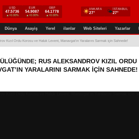
USD
EUR
GBP
ANKARA
İSTANBUL
🌤
47.5736
54.9087
64.1778
27°
27°
▲+0.00%
▲+0.00%
▲+0.00%
Dünya
Asayiş
Yerel
ilanlar
Web Siteleri
Yazarlar
rov Kızıl Ordu Korosu ve Haluk Levent, Manavgat’ın Yaralarını Sarmak için Sahnede!
CÜLÜĞÜNDE; RUS ALEKSANDROV KIZIL ORDU
GAT’IN YARALARINI SARMAK IÇIN SAHNEDE!