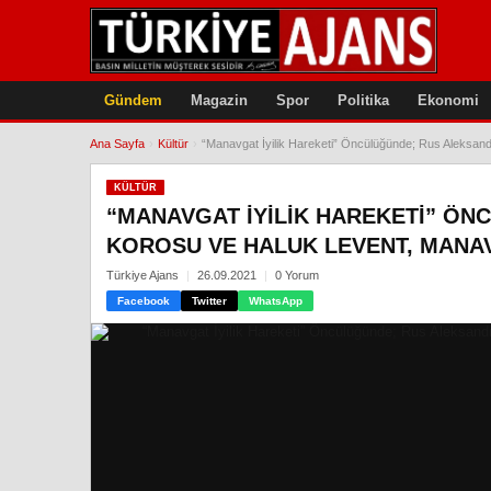
Gündem
Magazin
Spor
Politika
Ekonomi
Ana Sayfa
›
Kültür
›
“Manavgat İyilik Hareketi” Öncülüğünde; Rus Aleksand
KÜLTÜR
“MANAVGAT İYILIK HAREKETI” ÖN
KOROSU VE HALUK LEVENT, MANAV
Türkiye Ajans
26.09.2021
0 Yorum
Facebook
Twitter
WhatsApp