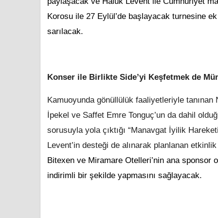
paylaşacak ve Haluk Levent ile Cumhuriyet mar
Korosu ile 27 Eylül’de başlayacak turnesine ek 
sarılacak.
Konser ile Birlikte Side’yi Keşfetmek de M
Kamuoyunda gönüllülük faaliyetleriyle tanına
İpekel ve Saffet Emre Tonguç’un da dahil olduğu
sorusuyla yola çıktığı “Manavgat İyilik Hareke
Levent’in desteği de alınarak planlanan etkinli
Bitexen ve Miramare Otelleri’nin ana sponsor ol
indirimli bir şekilde yapmasını sağlayacak.