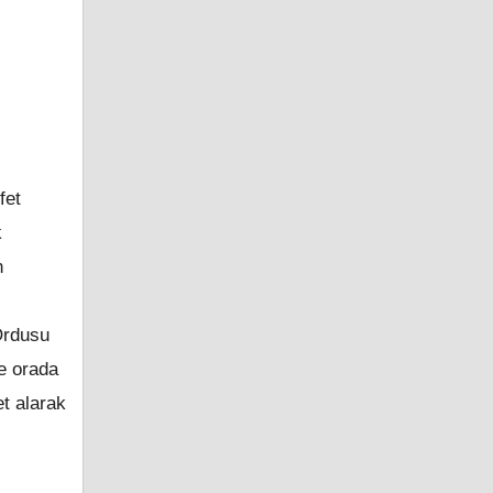
fet
k
n
 Ordusu
de orada
et alarak