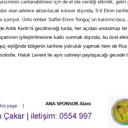
rizminin canlanabilmesi için de el ele verdiği etkinlik, gelir
 olan ailelere aktarılacak konser dışında, 5-6 Ekim tarihle
 içeriyor.
Ünlü rehber Saffet Emre Tonguç’un katılımcılara,
de Antik Kenti’ni gezdireceği turda, her açıdan unutulmaz bir
ının iyileştirilmesine katkı sunmak dışında, bu özel etkin
nguç eşliğinde bölgenin tarihine yolculuk yapmak hem de Rus
solistle, Haluk Levent ile aynı sahneyi paylaşacağı gecede ta