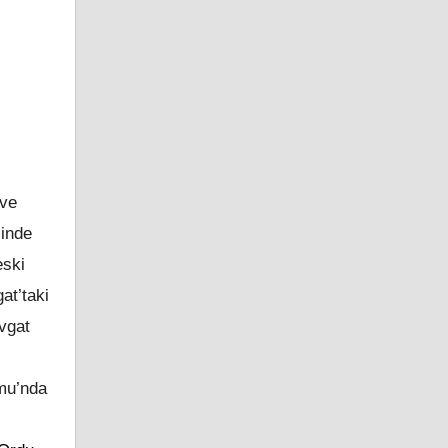
 ve
sinde
eski
at’taki
avgat
umu’nda