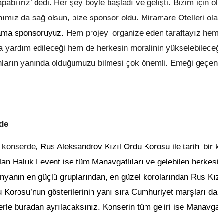
abiliriz’ dedi. Her şey böyle başladı ve gelişti. Bizim için 
ımız da sağ olsun, bize sponsor oldu. Miramare Otelleri ola
lama sponsoruyuz.
Hem projeyi organize eden taraftayız he
yardım edileceği hem de herkesin moralinin yükselebileceğ
onların yanında olduğumuzu bilmesi çok önemli. Emeği geçen
ede
 konserde,
Rus Aleksandrov Kızıl Ordu Korosu ile tarihi bir
an Haluk Levent ise tüm Manavgatlıları ve gelebilen herkes
dünyanın en güçlü gruplarından, en güzel korolarından Rus Kı
u Korosu’nun gösterilerinin yanı sıra Cumhuriyet marşları da
rle buradan ayrılacaksınız. Konserin tüm geliri ise Manavg