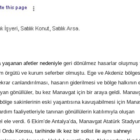
da yaşanan afetler nedeniyle
geri dönülmez hasarlar oluşmuş
oplum örgütü ve kurum seferber olmuştu. Ege ve Akdeniz bölge
krar canlandırılması, hasarın giderilmesi ve bölge halkının 
oyan gönüllüler, bu kez Manavgat için bir araya geldi. Manavg
e bölge sakinlerinin eski yaşantısına kavuşabilmesi için Man
ım faaliyetleriyle tanınan gönüllülerin katılımıyla oluşan
n el ele verdi. 6 Ekim’de Antalya’da, Manavgat Atatürk Stady
Ordu Korosu, tarihinde ilk kez bir solist ile aynı sahneyi