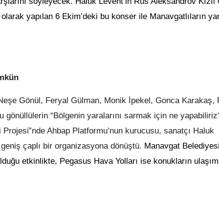
şlarını söyleyecek. Haluk Levent’in Rus Aleksandrov Kızıl
olarak yapılan 6 Ekim’deki bu konser ile Manavgatlıların yar
ümkün
n Neşe Gönül, Feryal Gülman, Monik İpekel, Gonca Karakaş,
 gönüllülerin “Bölgenin yaralarını sarmak için ne yapabiliriz
ti Projesi”nde Ahbap Platformu’nun kurucusu, sanatçı Haluk
k geniş çaplı bir organizasyona dönüştü.
Manavgat Belediyesi
duğu etkinlikte, Pegasus Hava Yolları ise konukların ulaşıml