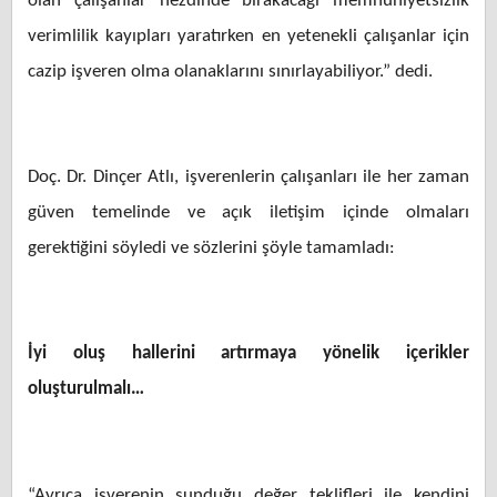
olan çalışanlar nezdinde bırakacağı memnuniyetsizlik
verimlilik kayıpları yaratırken en yetenekli çalışanlar için
cazip işveren olma olanaklarını sınırlayabiliyor.” dedi.
Doç. Dr. Dinçer Atlı, işverenlerin çalışanları ile her zaman
güven temelinde ve açık iletişim içinde olmaları
gerektiğini söyledi ve sözlerini şöyle tamamladı:
İyi oluş hallerini artırmaya yönelik içerikler
oluşturulmalı…
“Ayrıca işverenin sunduğu değer teklifleri ile kendini