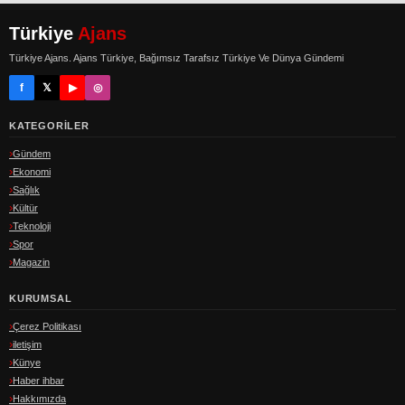
Türkiye
Ajans
Türkiye Ajans. Ajans Türkiye, Bağımsız Tarafsız Türkiye Ve Dünya Gündemi
f
𝕏
▶
◎
KATEGORILER
Gündem
Ekonomi
Sağlık
Kültür
Teknoloji
Spor
Magazin
KURUMSAL
Çerez Politikası
iletişim
Künye
Haber ihbar
Hakkımızda