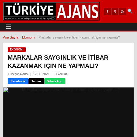
𝕏
◎
f
☰
Ana Sayfa
›
Ekonomi
›
Markalar saygınlık ve itibar kazanmak için ne yapmalı?
EKONOMI
MARKALAR SAYGINLIK VE ITIBAR
KAZANMAK IÇIN NE YAPMALI?
Türkiye Ajans
17.06.2021
0 Yorum
Facebook
Twitter
WhatsApp