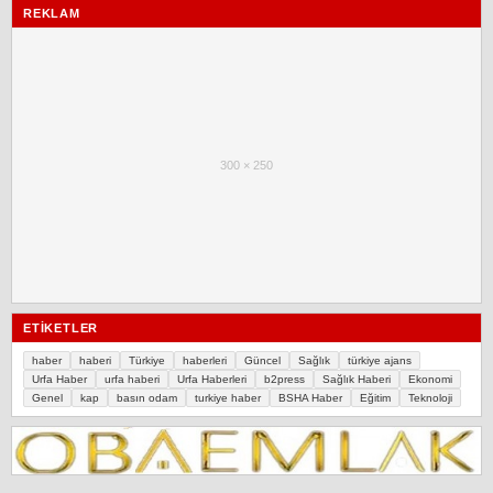
REKLAM
300 × 250
ETIKETLER
haber
haberi
Türkiye
haberleri
Güncel
Sağlık
türkiye ajans
Urfa Haber
urfa haberi
Urfa Haberleri
b2press
Sağlık Haberi
Ekonomi
Genel
kap
basın odam
turkiye haber
BSHA Haber
Eğitim
Teknoloji