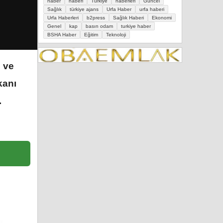
haber
haberi
Türkiye
haberleri
Güncel
Sağlık
türkiye ajans
Urfa Haber
urfa haberi
Urfa Haberleri
b2press
Sağlık Haberi
Ekonomi
Genel
kap
basın odam
turkiye haber
BSHA Haber
Eğitim
Teknoloji
l ve
kanı
.