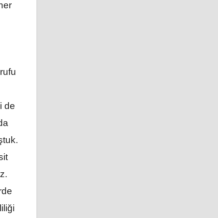
her
rufu
i de
da
ştuk.
it
z.
rde
liği