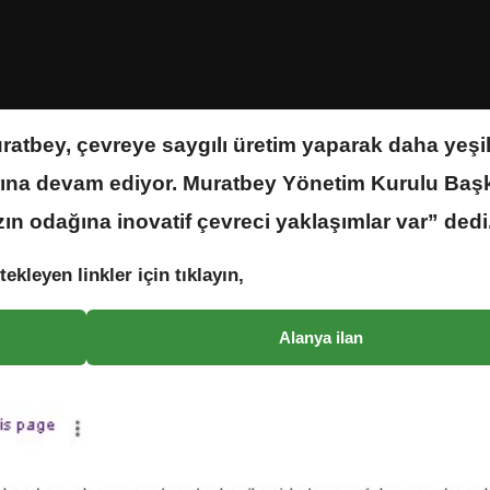
uratbey, çevreye saygılı üretim yaparak daha yeşi
arına devam ediyor. Muratbey Yönetim Kurulu Baş
ın odağına inovatif çevreci yaklaşımlar var” dedi
tekleyen linkler için tıklayın,
Alanya ilan