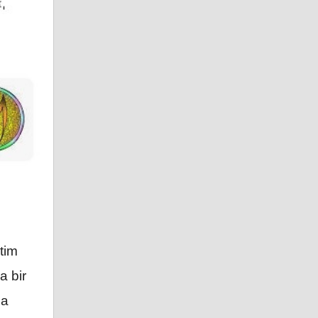
tim
a bir
na