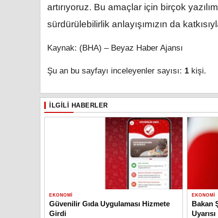
artırıyoruz. Bu amaçlar için birçok yazılı
sürdürülebilirlik anlayışımızın da katkısı
Kaynak: (BHA) – Beyaz Haber Ajansı
Şu an bu sayfayı inceleyenler sayısı:
1
kişi.
İLGILI HABERLER
EKONOMI
EKONOMI
Güvenilir Gıda Uygulaması Hizmete
Bakan Ş
Girdi
Uyarısı