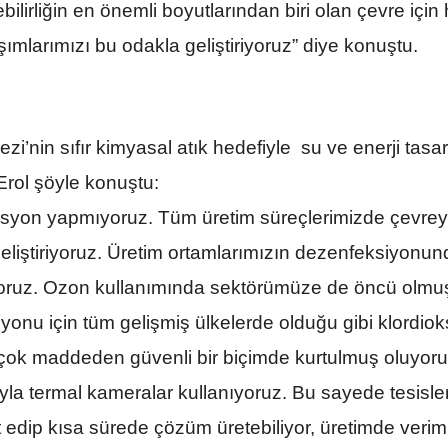
bilirliğin en önemli boyutlarından biri olan çevre için 
ımlarımızı bu odakla geliştiriyoruz” diye konuştu.
i’nin sıfır kimyasal atık hedefiyle su ve enerji tasar
Erol şöyle konuştu:
syon yapmıyoruz. Tüm üretim süreçlerimizde çevrey
eliştiriyoruz. Üretim ortamlarımızın dezenfeksiyonun
nıyoruz. Ozon kullanımında sektörümüze de öncü olmu
onu için tüm gelişmiş ülkelerde olduğu gibi klordioks
r çok maddeden güvenli bir biçimde kurtulmuş oluyoru
la termal kameralar kullanıyoruz. Bu sayede tesisle
it edip kısa sürede çözüm üretebiliyor, üretimde verimli