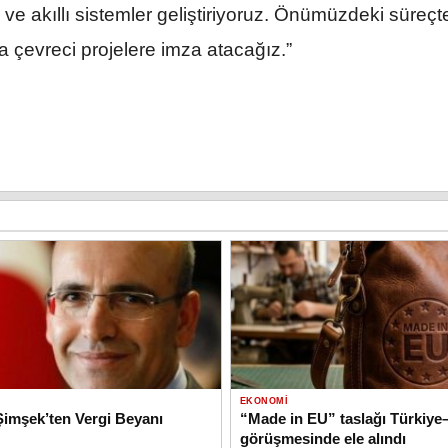
m ve akıllı sistemler geliştiriyoruz. Önümüzdeki süreçt
yla çevreci projelere imza atacağız.”
EKONOMI
imşek’ten Vergi Beyanı
“Made in EU” taslağı Türkiy
görüşmesinde ele alındı