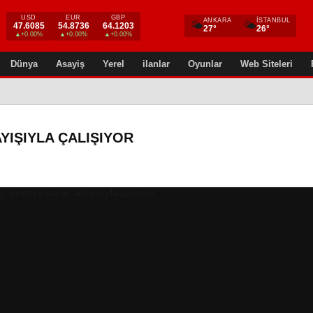
USD
EUR
GBP
ANKARA
İSTANBUL
🌤
🌤
47.6085
54.8736
64.1203
27°
26°
▲+0.00%
▲+0.00%
▲+0.00%
Dünya
Asayiş
Yerel
ilanlar
Oyunlar
Web Siteleri
YIŞIYLA ÇALIŞIYOR