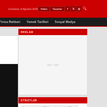
🔍
𝕏
◎
f
Cumartesi, 8 Ağustos 2026
Video
Yazarlar
Firma Rehberi
Yemek Tarifleri
Sosyal Medya
REKLAM
300 × 250
ETIKETLER