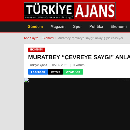
Gündem
Magazin
Spor
Politika
Ekonomi
Ana Sayfa
›
Ekonomi
›
Muratbey “çevreye saygı” anlayışıyla çalışıyor
EKONOMI
MURATBEY “ÇEVREYE SAYGI” ANLA
Türkiye Ajans
05.06.2021
0 Yorum
Facebook
Twitter
WhatsApp