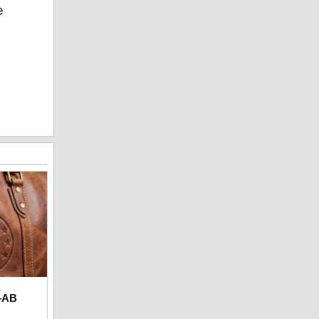
e
e–AB