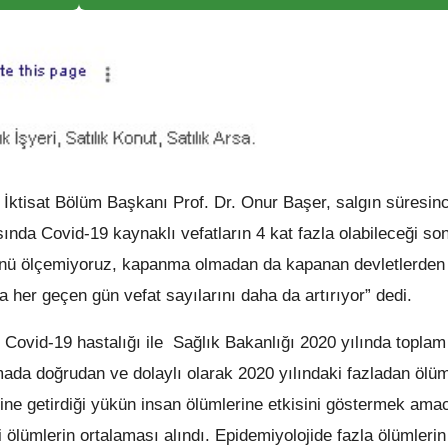
ktisat Bölüm Başkanı Prof. Dr. Onur Başer, salgın süresin
sında Covid-19 kaynaklı vefatların 4 kat fazla olabileceği s
künü ölçemiyoruz, kapanma olmadan da kapanan devletlerden 
a her geçen gün vefat sayılarını daha da artırıyor” dedi.
 Covid-19 hastalığı ile Sağlık Bakanlığı 2020 yılında toplam
rmada doğrudan ve dolaylı olarak 2020 yılındaki fazladan ölü
mine getirdiği yükün insan ölümlerine etkisini göstermek ama
i ölümlerin ortalaması alındı. Epidemiyolojide fazla ölümlerin