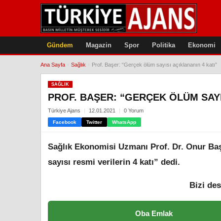
Gündem
Magazin
Spor
Politika
Ekonomi
Ana Sayfa
›
Sağlık
›
Prof. Başer: “Gerçek ölüm sayısı açıklananın 4 katı”
SAĞLIK
PROF. BAŞER: “GERÇEK ÖLÜM SAYI
Türkiye Ajans
12.01.2021
0 Yorum
Facebook
Twitter
WhatsApp
Sağlık Ekonomisi Uzmanı Prof. Dr. Onur Baş
sayısı resmi verilerin 4 katı” dedi.
Bizi des
Oba Emlak