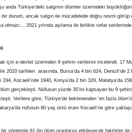
ı şu anda Türkiye’deki salgının ölümler üzerindeki büyüklüğü
 bir durum, ancak salgın ile mücadelede doğru resmi görüp
olmazı… 2021 yılında aşılama ile birlikte vefat serilerind
li
 için e-devlet üzerinden 9 şehrin verilerini incelendi. 17 Mar
ık 2020 tarihleri arasında, Bursa’da 4 bin 624, Denizli’de 2 
n 194, Kocaeli’nde 1940, Konya’da 2 bin 329, Malatya’da 156
 ölüm gerçekleşti. Nüfusun yüzde 35’ini kapsayan bu 9 şehir
eşti. Verilere göre, Türkiye’de beklenenden ‘en fazla ölüm’
Sakarya’da nüfusun 80 yaş üstü oranı Kocaeli’ne göre yaklaşı
en bir yöntemle 81 ilin ölüm oranlarını etkileyecek faktörler ile