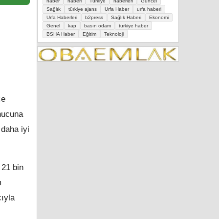
haber
haberi
Türkiye
haberleri
Güncel
Sağlık
türkiye ajans
Urfa Haber
urfa haberi
Urfa Haberleri
b2press
Sağlık Haberi
Ekonomi
Genel
kap
basın odam
turkiye haber
BSHA Haber
Eğitim
Teknoloji
ce
onucuna
daha iyi
 21 bin
m
cıyla