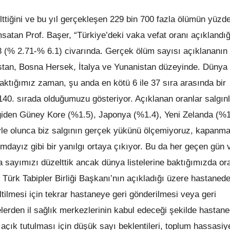
tiğini ve bu yıl gerçekleşen 229 bin 700 fazla ölümün yüzde
atan Prof. Başer, “Türkiye’deki vaka vefat oranı açıklandığı
68 (% 2.71-% 6.1) civarında. Gerçek ölüm sayısı açıklananın
stan, Bosna Hersek, İtalya ve Yunanistan düzeyinde. Dünya
baktığımız zaman, şu anda en kötü 6 ile 37 sıra arasında bir
40. sırada olduğumuzu gösteriyor. Açıklanan oranlar salgın
iden Güney Kore (%1.5), Japonya (%1.4), Yeni Zelanda (%1
yle olunca biz salgının gerçek yükünü ölçemiyoruz, kapanm
dayız gibi bir yanılgı ortaya çıkıyor. Bu da her geçen gün 
ka sayımızı düzelttik ancak dünya listelerine baktığımızda or
Türk Tabipler Birliği Başkanı’nın açıkladığı üzere hastaned
ltilmesi için tekrar hastaneye geri gönderilmesi veya geri
elerden il sağlık merkezlerinin kabul edeceği şekilde hastan
açık tutulması için düşük sayı beklentileri, toplum hassasiye