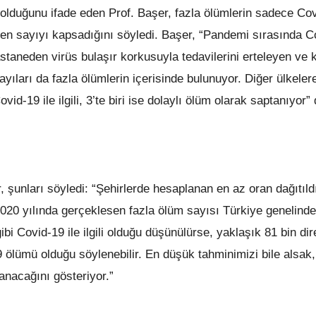
 olduğunu ifade eden Prof. Başer, fazla ölümlerin sadece Co
ı ölen sayıyı kapsadığını söyledi. Başer, “Pandemi sırasında 
taneden virüs bulaşır korkusuyla tedavilerini erteleyen ve 
ayıları da fazla ölümlerin içerisinde bulunuyor. Diğer ülkeler
vid-19 ile ilgili, 3’te biri ise dolaylı ölüm olarak saptanıyor”
 şunları söyledi: “Şehirlerde hesaplanan en az oran dağıtıld
2020 yılında gerçeklesen fazla ölüm sayısı Türkiye genelinde
ibi Covid-19 ile ilgili olduğu düşünülürse, yaklaşık 81 bin dir
 ölümü olduğu söylenebilir. En düşük tahminimizi bile alsak,
nacağını gösteriyor.”