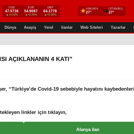
USD
EUR
GBP
ANKARA
İSTANBUL
🌤
47.5736
54.9087
64.1778
27°
27°
▲+0.00%
▲+0.00%
▲+0.00%
Dünya
Asayiş
Yerel
ilanlar
Web Siteleri
Yazarlar
SI AÇIKLANANIN 4 KATI”
er, “Türkiye’de Covid-19 sebebiyle hayatını kaybedenler
tekleyen linkler için tıklayın,
Alanya ilan