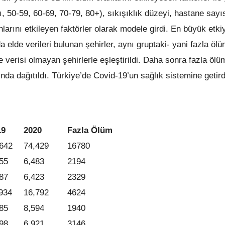
tı, 50-59, 60-69, 70-79, 80+), sıkışıklık düzeyi, hastane sayıs
larını etkileyen faktörler olarak modele girdi. En büyük etki
 elde verileri bulunan şehirler, aynı gruptaki- yani fazla öl
 verisi olmayan şehirlerle eşleştirildi. Daha sonra fazla ölü
nında dağıtıldı. Türkiye’de Covid-19’un sağlık sistemine getird
19
2020
Fazla Ölüm
642
74,429
16780
55
6,483
2194
87
6,423
2329
934
16,792
4624
85
8,594
1940
98
6,921
3146