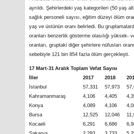
ayrıldı. Şehirlerdeki yaş kategorileri (50 yaş al
sağlık personeli sayısı, eğitim düzeyi ölüm oran
yaş ve üstünün oranı belirledi. Bu gruplamalarda
oranları benzerlik gösterme olasılığı yüksek- ve
oranları, gruptaki diğer şehirlere nüfusları ora
sebebiyle 121 bin 854 fazla ölüm gerçekleşti.
17 Mart-31 Aralık Toplam Vefat Sayısı
İller
2017
2018
20
İstanbul
57,331
57,973
57,
Kahramanmaraş
4,106
4,405
4,3
Konya
4,089
4,106
4,0
Bursa
12,525
12,046
11,
Kocaeli
6,291
6,686
6,9
Sakarya
2,293
3,733
5,2