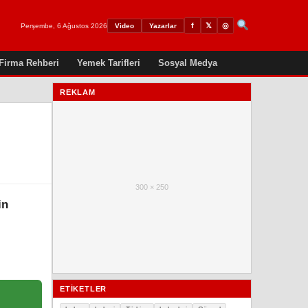
𝕏
◎
f
Perşembe, 6 Ağustos 2026
Video
Yazarlar
Firma Rehberi
Yemek Tarifleri
Sosyal Medya
REKLAM
300 × 250
in
ETIKETLER