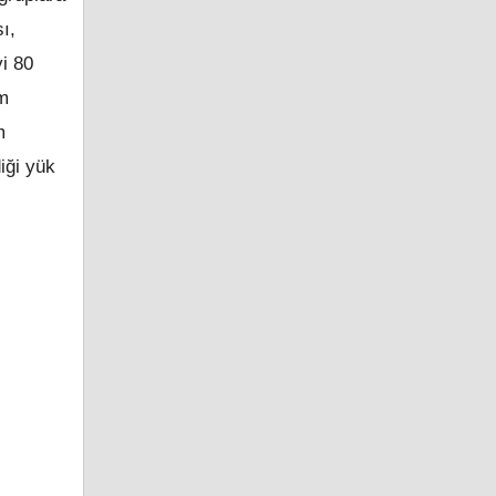
ı,
yi 80
üm
m
iği yük