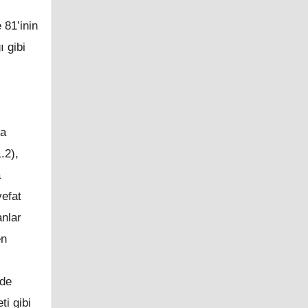
 81’inin
 gibi
la
.2),
a
vefat
anlar
en
ede
ti gibi