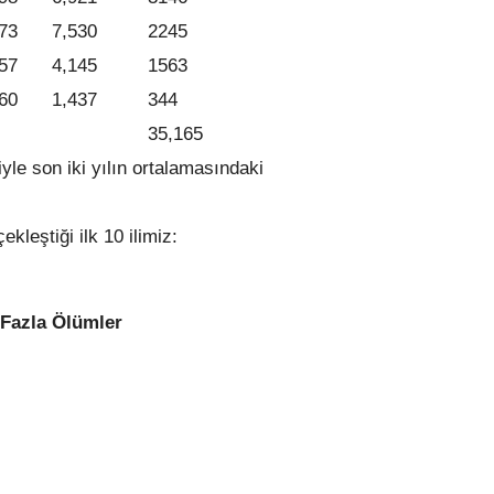
73
7,530
2245
57
4,145
1563
60
1,437
344
35,165
yle son iki yılın ortalamasındaki
leştiği ilk 10 ilimiz:
ümler