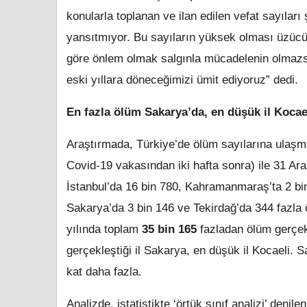
konularla toplanan ve ilan edilen vefat sayılar
yansıtmıyor. Bu sayıların yüksek olması üzücü
göre önlem olmak salgınla mücadelenin olmazsa 
eski yıllara döneceğimizi ümit ediyoruz” dedi.
En fazla ölüm Sakarya’da, en düşük il Kocae
Araştırmada, Türkiye’de ölüm sayılarına ulaşmak
Covid-19 vakasından iki hafta sonra) ile 31 Aral
İstanbul’da 16 bin 780, Kahramanmaraş’ta 2 bi
Sakarya’da 3 bin 146 ve Tekirdağ’da 344 fazla
yılında toplam
35 bin 165
fazladan ölüm gerçekl
gerçekleştiği il Sakarya, en düşük il Kocaeli. 
kat daha fazla.
Analizde, istatistikte ‘örtük sınıf analizi’ denil