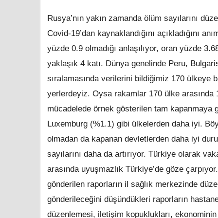
Rusya’nın yakın zamanda ölüm sayılarını düzelt
Covid-19’dan kaynaklandığını açıkladığını anıms
yüzde 0.9 olmadığı anlaşılıyor, oran yüzde 3.
yaklaşık 4 katı.
Dünya genelinde Peru, Bulgari
sıralamasında verilerini bildiğimiz 170 ülkeye 
yerlerdeyiz. Oysa rakamlar 170 ülke arasında 1
mücadelede örnek gösterilen tam kapanmaya g
Luxemburg (%1.1) gibi ülkelerden daha iyi. Bö
olmadan da kapanan devletlerden daha iyi durum
sayılarını daha da artırıyor. Türkiye olarak va
arasında uyuşmazlık Türkiye’de göze çarpıyor. 
gönderilen raporların il sağlık merkezinde düze
gönderileceğini düşündükleri raporların hastan
düzenlemesi, iletişim kopuklukları, ekonominin 