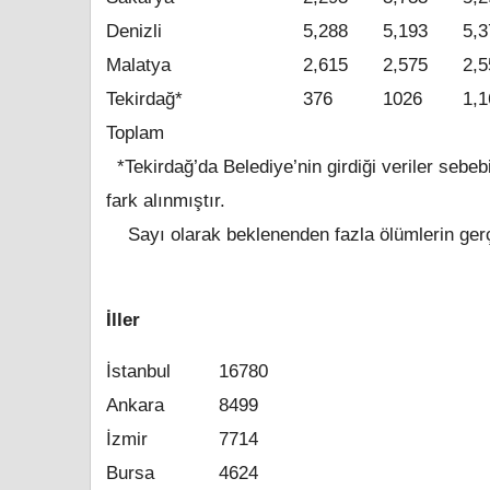
Denizli
5,288
5,193
5,3
Malatya
2,615
2,575
2,5
Tekirdağ*
376
1026
1,1
Toplam
*Tekirdağ’da Belediye’nin girdiği veriler sebebi
fark alınmıştır.
Sayı olarak beklenenden fazla ölümlerin gerçek
İller Fazla Öl
İstanbul
16780
Ankara
8499
İzmir
7714
Bursa
4624