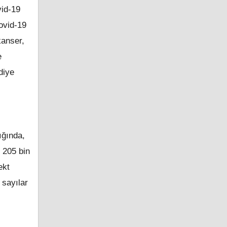
vid-19
Covid-19
kanser,
e
 diye
ığında,
 205 bin
ekt
 sayılar