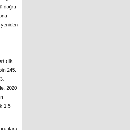
nü doğru
 ona
e yeniden
t (ilk
bin 245,
3,
de, 2020
ün
k 1,5
 gruplara