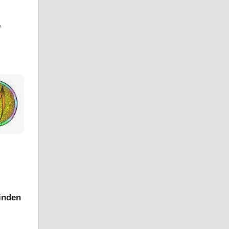
e
rinden