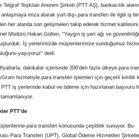
 Telgraf Teşkilatı Anonim Şirketi (PTT AŞ), bankacılık alanı
anlaşmaya imza atarak yurt dışı para transferi ile ilgili iş bir
rilen her alanda son gelişmeleri takip ederek hizmet kalitesini
enel Müdürü Hakan Gülten, “Yaygın iş yeri ağı ve güvenilirliği
luşturduk. İş yerlerimizde müşterilerimize sunduğumuz hizm
luluğunu yaşıyoruz” dedi.
atlarla, dakikalar içerisinde 200’den fazla ülkeye para tran
yGram hizmetiyle para transferi işlemleri için geçerli kimlik k
r. PTT iş yerlerinde kabul ve ödeme için hazırlanan başvuru f
lde tamamlanıyor.
ekler PTT’de
müşterilerine para transferi konusunda çeşitlilik sunuyor. Bu
rası Para Transferi (UPT), Global Ödeme Hizmetleri Şirketle