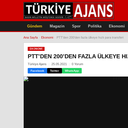
Gündem
Magazin
Spor
Politika
Ekonomi
Ana Sayfa
›
Ekonomi
›
PTT’den 200’den fazla ülkeye hızlı para transferi
EKONOMI
PTT’DEN 200’DEN FAZLA ÜLKEYE H
Türkiye Ajans
25.05.2021
0 Yorum
Facebook
Twitter
WhatsApp