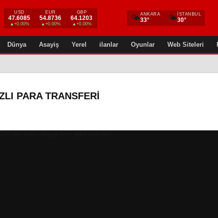
USD
EUR
GBP
ANKARA
İSTANBUL
🌤
🌤
47.6085
54.8736
64.1203
33°
30°
▲+0.00%
▲+0.00%
▲+0.00%
Dünya
Asayiş
Yerel
ilanlar
Oyunlar
Web Siteleri
IZLI PARA TRANSFERI