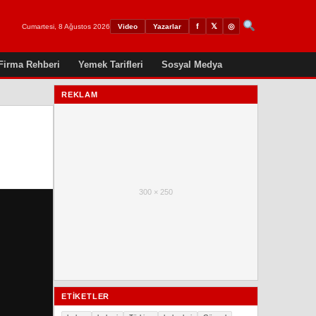
𝕏
◎
f
Cumartesi, 8 Ağustos 2026
Video
Yazarlar
Firma Rehberi
Yemek Tarifleri
Sosyal Medya
REKLAM
300 × 250
ETIKETLER