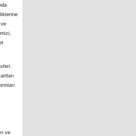
nda
liklerine
 ve
mizi,
et
sferi
artları
ormları
ri ve