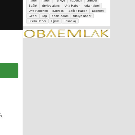
haber
haberi
Türkiye
haberleri
Güncel
Sağlık
türkiye ajans
Urfa Haber
urfa haberi
Urfa Haberleri
b2press
Sağlık Haberi
Ekonomi
Genel
kap
basın odam
turkiye haber
BSHA Haber
Eğitim
Teknoloji