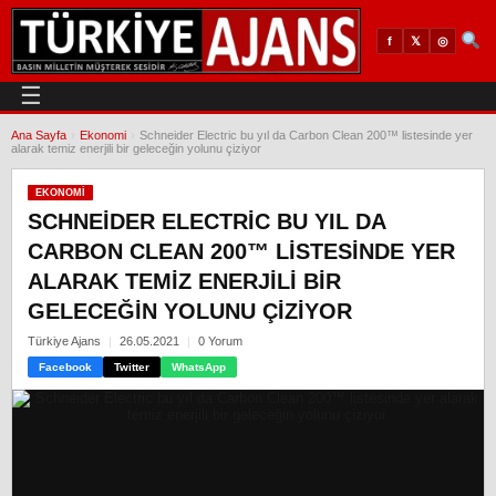
𝕏
◎
f
☰
Ana Sayfa
›
Ekonomi
›
Schneider Electric bu yıl da Carbon Clean 200™ listesinde yer
alarak temiz enerjili bir geleceğin yolunu çiziyor
EKONOMI
SCHNEIDER ELECTRIC BU YIL DA
CARBON CLEAN 200™ LISTESINDE YER
ALARAK TEMIZ ENERJILI BIR
GELECEĞIN YOLUNU ÇIZIYOR
Türkiye Ajans
26.05.2021
0 Yorum
Facebook
Twitter
WhatsApp