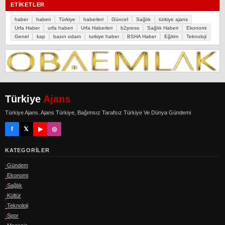
ETIKETLER
haber
haberi
Türkiye
haberleri
Güncel
Sağlık
türkiye ajans
Urfa Haber
urfa haberi
Urfa Haberleri
b2press
Sağlık Haberi
Ekonomi
Genel
kap
basın odam
turkiye haber
BSHA Haber
Eğitim
Teknoloji
Türkiye
Ajans
Türkiye Ajans. Ajans Türkiye, Bağımsız Tarafsız Türkiye Ve Dünya Gündemi
f
𝕏
▶
◎
KATEGORILER
Gündem
Ekonomi
Sağlık
Kültür
Teknoloji
Spor