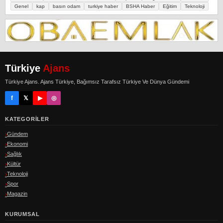
Genel
kap
basın odam
turkiye haber
BSHA Haber
Eğitim
Teknoloji
Türkiye
Ajans
Türkiye Ajans. Ajans Türkiye, Bağımsız Tarafsız Türkiye Ve Dünya Gündemi
f
𝕏
▶
◎
KATEGORILER
Gündem
Ekonomi
Sağlık
Kültür
Teknoloji
Spor
Magazin
KURUMSAL