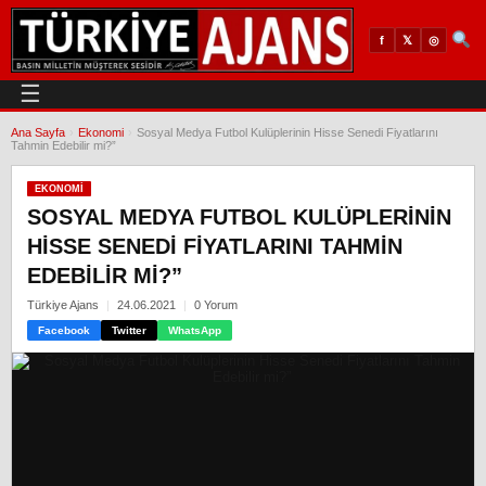
𝕏
◎
f
☰
Ana Sayfa
›
Ekonomi
›
Sosyal Medya Futbol Kulüplerinin Hisse Senedi Fiyatlarını
Tahmin Edebilir mi?”
EKONOMI
SOSYAL MEDYA FUTBOL KULÜPLERININ
HISSE SENEDI FIYATLARINI TAHMIN
EDEBILIR MI?”
Türkiye Ajans
24.06.2021
0 Yorum
Facebook
Twitter
WhatsApp