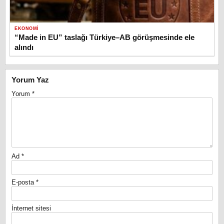
EKONOMI
“Made in EU” taslağı Türkiye–AB görüşmesinde ele
alındı
Yorum Yaz
Yorum
*
Ad
*
E-posta
*
İnternet sitesi