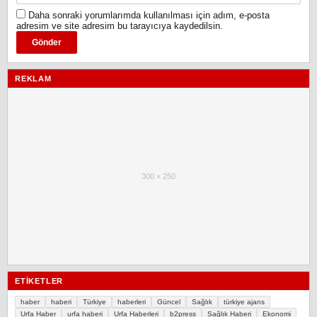
Daha sonraki yorumlarımda kullanılması için adım, e-posta
adresim ve site adresim bu tarayıcıya kaydedilsin.
REKLAM
300 × 250
ETIKETLER
haber
haberi
Türkiye
haberleri
Güncel
Sağlık
türkiye ajans
Urfa Haber
urfa haberi
Urfa Haberleri
b2press
Sağlık Haberi
Ekonomi