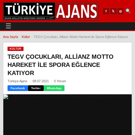
𝕏
◎
f
☰
Ana Sayfa
›
Kültür
›
TEGV Çocukları, Allianz Motto Hareket ile Spora Eğlence Katıyor
KÜLTÜR
TEGV ÇOCUKLARI, ALLIANZ MOTTO
HAREKET ILE SPORA EĞLENCE
KATIYOR
Türkiye Ajans
08.07.2021
0 Yorum
Facebook
Twitter
WhatsApp