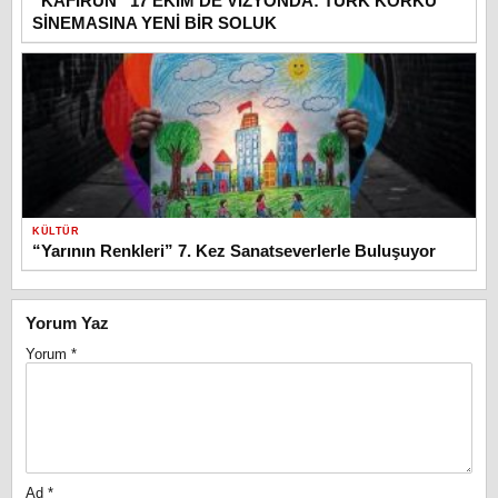
“KAFİRUN” 17 EKİM’DE VİZYONDA: TÜRK KORKU
SİNEMASINA YENİ BİR SOLUK
KÜLTÜR
“Yarının Renkleri” 7. Kez Sanatseverlerle Buluşuyor
Yorum Yaz
Yorum
*
Ad
*