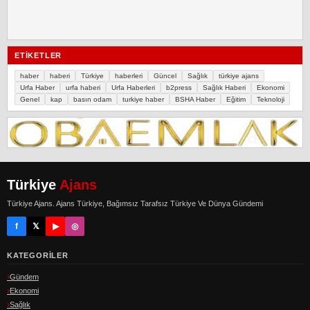
ETIKETLER
haber
haberi
Türkiye
haberleri
Güncel
Sağlık
türkiye ajans
Urfa Haber
urfa haberi
Urfa Haberleri
b2press
Sağlık Haberi
Ekonomi
Genel
kap
basın odam
turkiye haber
BSHA Haber
Eğitim
Teknoloji
Türkiye
Ajans
Türkiye Ajans. Ajans Türkiye, Bağımsız Tarafsız Türkiye Ve Dünya Gündemi
f
𝕏
▶
◎
KATEGORILER
Gündem
Ekonomi
Sağlık