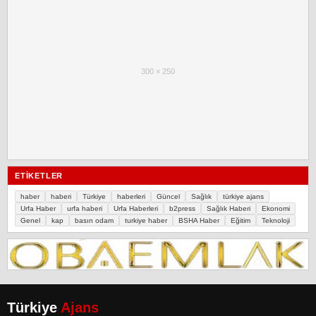
300 × 250
ETIKETLER
haber
haberi
Türkiye
haberleri
Güncel
Sağlık
türkiye ajans
Urfa Haber
urfa haberi
Urfa Haberleri
b2press
Sağlık Haberi
Ekonomi
Genel
kap
basın odam
turkiye haber
BSHA Haber
Eğitim
Teknoloji
Türkiye
Ajans