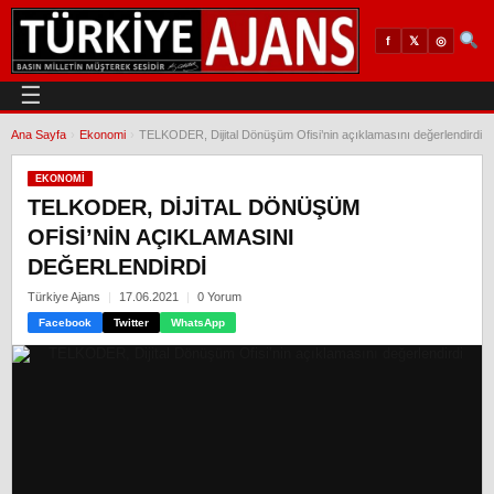
𝕏
◎
f
☰
Ana Sayfa
›
Ekonomi
›
TELKODER, Dijital Dönüşüm Ofisi’nin açıklamasını değerlendirdi
EKONOMI
TELKODER, DIJITAL DÖNÜŞÜM
OFISI’NIN AÇIKLAMASINI
DEĞERLENDIRDI
Türkiye Ajans
17.06.2021
0 Yorum
Facebook
Twitter
WhatsApp