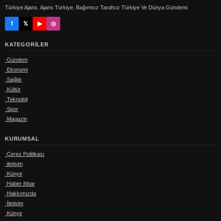
Türkiye Ajans. Ajans Türkiye, Bağımsız Tarafsız Türkiye Ve Dünya Gündemi
f
𝕏
▶
◎
KATEGORILER
Gündem
Ekonomi
Sağlık
Kültür
Teknoloji
Spor
Magazin
KURUMSAL
Çerez Politikası
iletişim
Künye
Haber ihbar
Hakkımızda
İletişim
Künye