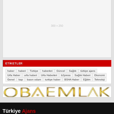
300 × 250
ETIKETLER
haber
haberi
Türkiye
haberleri
Güncel
Sağlık
türkiye ajans
Urfa Haber
urfa haberi
Urfa Haberleri
b2press
Sağlık Haberi
Ekonomi
Genel
kap
basın odam
turkiye haber
BSHA Haber
Eğitim
Teknoloji
Türkiye
Ajans