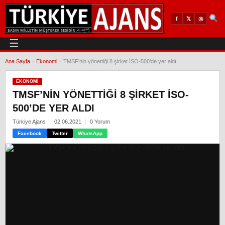
𝕏
◎
f
☰
Ana Sayfa
›
Ekonomi
›
TMSF’nin yönettiği 8 şirket İSO-500’de yer aldı
EKONOMI
TMSF’NIN YÖNETTIĞI 8 ŞIRKET İSO-
500’DE YER ALDI
Türkiye Ajans
02.06.2021
0 Yorum
Facebook
Twitter
WhatsApp