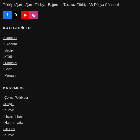
Türkiye Ajans. Ajans Türkiye, Bağımsız Tarafsız Türkiye Ve Dünya Gündemi
f
𝕏
▶
◎
KATEGORILER
Gündem
Ekonomi
Sağlık
Kültür
Teknoloji
Spor
Magazin
KURUMSAL
Çerez Politikası
iletişim
Künye
Haber ihbar
Hakkımızda
İletişim
Künye