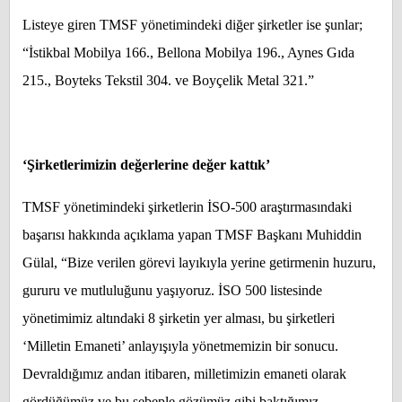
Listeye giren TMSF yönetimindeki diğer şirketler ise şunlar;
“İstikbal Mobilya 166., Bellona Mobilya 196., Aynes Gıda
215., Boyteks Tekstil 304. ve Boyçelik Metal 321.”
‘Şirketlerimizin değerlerine değer kattık’
TMSF yönetimindeki şirketlerin İSO-500 araştırmasındaki
başarısı hakkında açıklama yapan TMSF Başkanı Muhiddin
Gülal, “Bize verilen görevi layıkıyla yerine getirmenin huzuru,
gururu ve mutluluğunu yaşıyoruz. İSO 500 listesinde
yönetimimiz altındaki 8 şirketin yer alması, bu şirketleri
‘Milletin Emaneti’ anlayışıyla yönetmemizin bir sonucu.
Devraldığımız andan itibaren, milletimizin emaneti olarak
gördüğümüz ve bu sebeple gözümüz gibi baktığımız