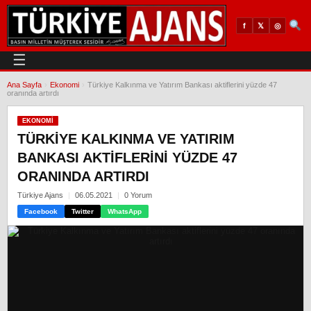
𝕏
◎
f
☰
Ana Sayfa
›
Ekonomi
›
Türkiye Kalkınma ve Yatırım Bankası aktiflerini yüzde 47
oranında artırdı
EKONOMI
TÜRKIYE KALKINMA VE YATIRIM
BANKASI AKTIFLERINI YÜZDE 47
ORANINDA ARTIRDI
Türkiye Ajans
06.05.2021
0 Yorum
Facebook
Twitter
WhatsApp