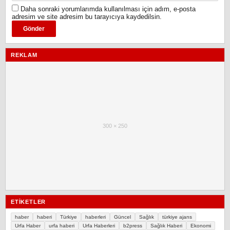
Daha sonraki yorumlarımda kullanılması için adım, e-posta
adresim ve site adresim bu tarayıcıya kaydedilsin.
REKLAM
300 × 250
ETIKETLER
haber
haberi
Türkiye
haberleri
Güncel
Sağlık
türkiye ajans
Urfa Haber
urfa haberi
Urfa Haberleri
b2press
Sağlık Haberi
Ekonomi