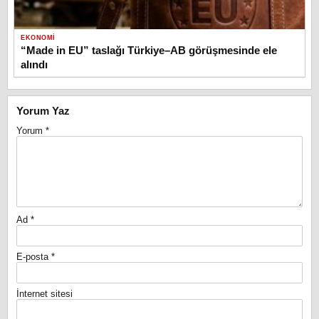
EKONOMI
“Made in EU” taslağı Türkiye–AB görüşmesinde ele
alındı
Yorum Yaz
Yorum
*
Ad
*
E-posta
*
İnternet sitesi