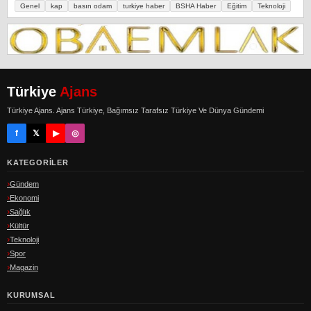
Genel
kap
basın odam
turkiye haber
BSHA Haber
Eğitim
Teknoloji
Türkiye
Ajans
Türkiye Ajans. Ajans Türkiye, Bağımsız Tarafsız Türkiye Ve Dünya Gündemi
f
𝕏
▶
◎
KATEGORILER
Gündem
Ekonomi
Sağlık
Kültür
Teknoloji
Spor
Magazin
KURUMSAL