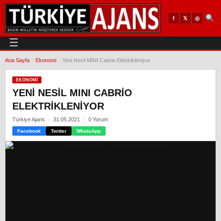
𝕏
◎
f
☰
Ana Sayfa
›
Ekonomi
›
Yeni Nesil MINI Cabrio Elektrikleniyor
EKONOMI
YENI NESIL MINI CABRIO
ELEKTRIKLENIYOR
Türkiye Ajans
31.05.2021
0 Yorum
Facebook
Twitter
WhatsApp