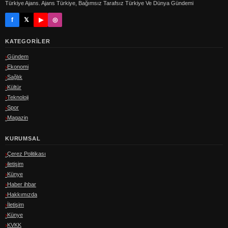
Türkiye Ajans. Ajans Türkiye, Bağımsız Tarafsız Türkiye Ve Dünya Gündemi
f
𝕏
▶
◎
KATEGORILER
Gündem
Ekonomi
Sağlık
Kültür
Teknoloji
Spor
Magazin
KURUMSAL
Çerez Politikası
iletişim
Künye
Haber ihbar
Hakkımızda
İletişim
Künye
KVKK