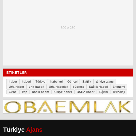
300 × 250
ETIKETLER
haber
haberi
Türkiye
haberleri
Güncel
Sağlık
türkiye ajans
Urfa Haber
urfa haberi
Urfa Haberleri
b2press
Sağlık Haberi
Ekonomi
Genel
kap
basın odam
turkiye haber
BSHA Haber
Eğitim
Teknoloji
Türkiye
Ajans