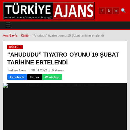
𝕏
◎
f
☰
Ana Sayfa
›
Kültür
›
“Ahududu” tiyatro oyunu 19 Şubat tarihine ertelendi
KÜLTÜR
“AHUDUDU” TIYATRO OYUNU 19 ŞUBAT
TARIHINE ERTELENDI
Türkiye Ajans
20.01.2022
0 Yorum
Facebook
Twitter
WhatsApp