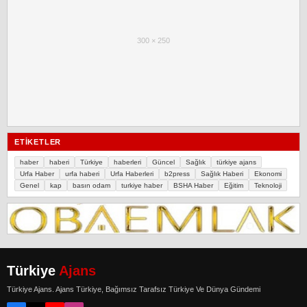
300 × 250
ETIKETLER
haber
haberi
Türkiye
haberleri
Güncel
Sağlık
türkiye ajans
Urfa Haber
urfa haberi
Urfa Haberleri
b2press
Sağlık Haberi
Ekonomi
Genel
kap
basın odam
turkiye haber
BSHA Haber
Eğitim
Teknoloji
Türkiye
Ajans
Türkiye Ajans. Ajans Türkiye, Bağımsız Tarafsız Türkiye Ve Dünya Gündemi