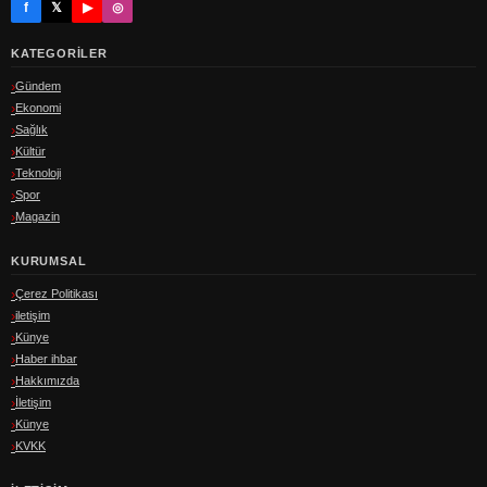
f
𝕏
▶
◎
KATEGORILER
Gündem
Ekonomi
Sağlık
Kültür
Teknoloji
Spor
Magazin
KURUMSAL
Çerez Politikası
iletişim
Künye
Haber ihbar
Hakkımızda
İletişim
Künye
KVKK