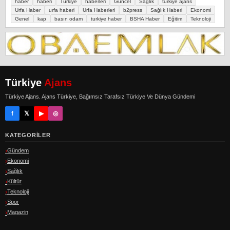
haber
haberi
Türkiye
haberleri
Güncel
Sağlık
türkiye ajans
Urfa Haber
urfa haberi
Urfa Haberleri
b2press
Sağlık Haberi
Ekonomi
Genel
kap
basın odam
turkiye haber
BSHA Haber
Eğitim
Teknoloji
Türkiye
Ajans
Türkiye Ajans. Ajans Türkiye, Bağımsız Tarafsız Türkiye Ve Dünya Gündemi
f
𝕏
▶
◎
KATEGORILER
Gündem
Ekonomi
Sağlık
Kültür
Teknoloji
Spor
Magazin