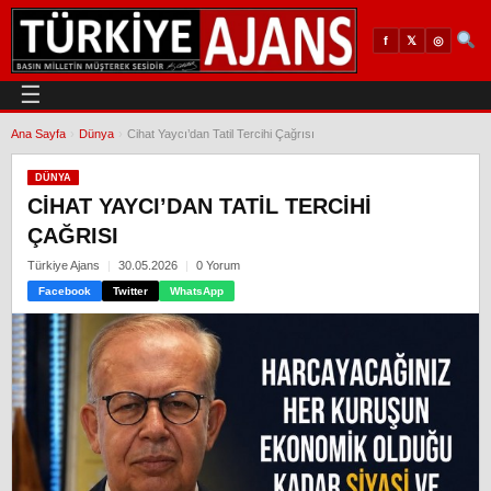
𝕏
◎
f
☰
Ana Sayfa
›
Dünya
›
Cihat Yaycı’dan Tatil Tercihi Çağrısı
DÜNYA
CIHAT YAYCI’DAN TATIL TERCIHI
ÇAĞRISI
Türkiye Ajans
30.05.2026
0 Yorum
Facebook
Twitter
WhatsApp