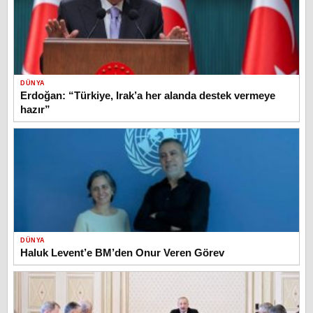
DÜNYA
Erdoğan: “Türkiye, Irak’a her alanda destek vermeye
hazır”
DÜNYA
Haluk Levent’e BM’den Onur Veren Görev