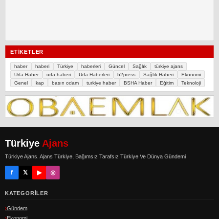
ETIKETLER
haber
haberi
Türkiye
haberleri
Güncel
Sağlık
türkiye ajans
Urfa Haber
urfa haberi
Urfa Haberleri
b2press
Sağlık Haberi
Ekonomi
Genel
kap
basın odam
turkiye haber
BSHA Haber
Eğitim
Teknoloji
Türkiye
Ajans
Türkiye Ajans. Ajans Türkiye, Bağımsız Tarafsız Türkiye Ve Dünya Gündemi
f
𝕏
▶
◎
KATEGORILER
Gündem
Ekonomi