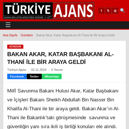
𝕏
◎
f
☰
Ana Sayfa
›
Gündem
›
Bakan Akar, Katar Başbakanı Al-Thani ile Bir Araya Geldi
GÜNDEM
BAKAN AKAR, KATAR BAŞBAKANI AL-
THANI ILE BIR ARAYA GELDI
Türkiye Ajans
02.11.2019
0 Yorum
Facebook
Twitter
WhatsApp
Millî Savunma Bakanı Hulusi Akar, Katar Başbakanı
ve İçişleri Bakanı Sheikh Abdullah Bin Nasser Bin
Khalifa Al-Thani ile bir araya geldi. Bakan Akar’ın Al-
Thani ile Bakanlık’taki görüşmesinde savunma ve
güvenliğin yanı sıra ikili iş birliği konuları ele alındı.