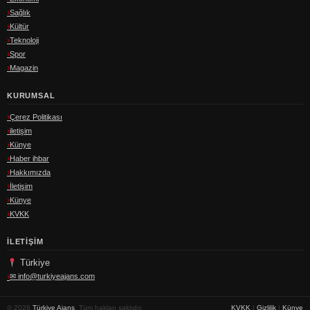
Sağlık
Kültür
Teknoloji
Spor
Magazin
KURUMSAL
Çerez Politikası
iletişim
Künye
Haber ihbar
Hakkımızda
İletişim
Künye
KVKK
İLETIŞIM
Türkiye
✉
info@turkiyeajans.com
© 2026
Türkiye Ajans
. Tüm hakları saklıdır.
KVKK
|
Gizlilik
|
Künye