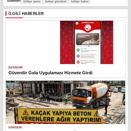
Etiketler:
türkiye ajans
türkiye gündemi
turkiye haber
İLGILI HABERLER
EKONOMI
Güvenilir Gıda Uygulaması Hizmete Girdi
GÜNDEM