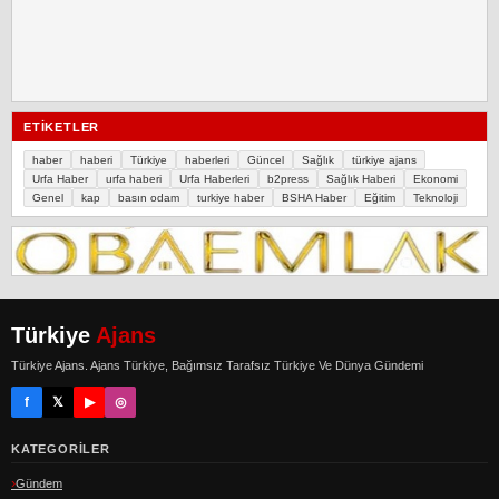
ETIKETLER
haber
haberi
Türkiye
haberleri
Güncel
Sağlık
türkiye ajans
Urfa Haber
urfa haberi
Urfa Haberleri
b2press
Sağlık Haberi
Ekonomi
Genel
kap
basın odam
turkiye haber
BSHA Haber
Eğitim
Teknoloji
Türkiye
Ajans
Türkiye Ajans. Ajans Türkiye, Bağımsız Tarafsız Türkiye Ve Dünya Gündemi
f
𝕏
▶
◎
KATEGORILER
Gündem