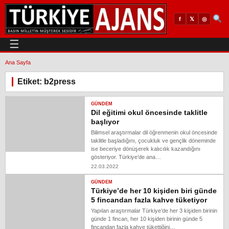
𝕏
◎
f
☰
Ana Sayfa
Etiket: b2press
GÜNDEM
Dil eğitimi okul öncesinde taklitle
başlıyor
Bilimsel araştırmalar dil öğrenmenin okul öncesinde
taklitle başladığını, çocukluk ve gençlik döneminde
ise beceriye dönüşerek kalıcılık kazandığını
gösteriyor. Türkiye’de ana…
22.03.2022
GÜNDEM
Türkiye’de her 10 kişiden biri günde
5 fincandan fazla kahve tüketiyor
Yapılan araştırmalar Türkiye’de her 3 kişiden birinin
günde 1 fincan, her 10 kişiden birinin günde 5
fincandan fazla kahve tükettiğini…