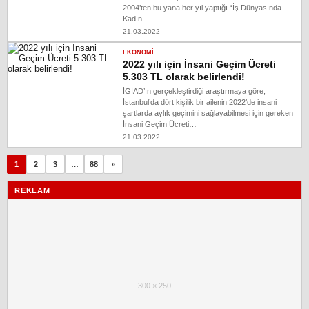
2004’ten bu yana her yıl yaptığı “İş Dünyasında
Kadın…
21.03.2022
EKONOMI
2022 yılı için İnsani Geçim Ücreti
5.303 TL olarak belirlendi!
İGİAD’ın gerçekleştirdiği araştırmaya göre,
İstanbul’da dört kişilik bir ailenin 2022’de insani
şartlarda aylık geçimini sağlayabilmesi için gereken
İnsani Geçim Ücreti…
21.03.2022
1
2
3
…
88
»
REKLAM
300 × 250