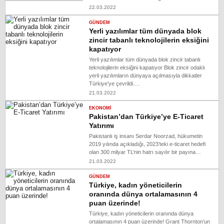
22.03.2022
GÜNDEM
Yerli yazılımlar tüm dünyada blok
zincir tabanlı teknolojilerin eksiğini
kapatıyor
Yerli yazılımlar tüm dünyada blok zincir tabanlı
teknolojilerin eksiğini kapatıyor Blok zincir odaklı
yerli yazılımların dünyaya açılmasıyla dikkatler
Türkiye’ye çevrildi.…
21.03.2022
EKONOMI
Pakistan’dan Türkiye’ye E-Ticaret
Yatırımı
Pakistanlı iş insanı Serdar Noorzad, hükumetin
2019 yılında açıkladığı, 2023’teki e-ticaret hedefi
olan 300 milyar TL’nin hatrı sayılır bir payına…
21.03.2022
GÜNDEM
Türkiye, kadın yöneticilerin
oranında dünya ortalamasının 4
puan üzerinde!
Türkiye, kadın yöneticilerin oranında dünya
ortalamasının 4 puan üzerinde! Grant Thornton’un