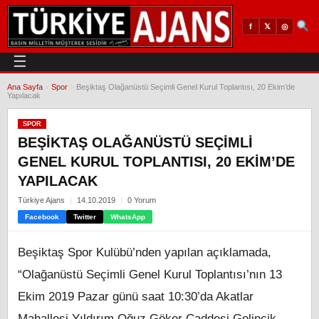
𝕏
◎
f
☰
Ana Sayfa
›
Spor
›
Beşiktaş Olağanüstü Seçimli Genel Kurul Toplantısı, 20 Ekim’de
Yapılacak
SPOR
BEŞIKTAŞ OLAĞANÜSTÜ SEÇIMLI
GENEL KURUL TOPLANTISI, 20 EKIM’DE
YAPILACAK
Türkiye Ajans
14.10.2019
0 Yorum
Facebook
Twitter
WhatsApp
Beşiktaş Spor Kulübü’nden yapılan açıklamada,
“Olağanüstü Seçimli Genel Kurul Toplantısı’nın 13
Ekim 2019 Pazar günü saat 10:30’da Akatlar
Mahallesi Yıldırım Oğuz Göker Caddesi Gelincik