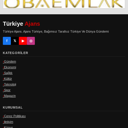
Türkiye
Ajans
Türkiye Ajans. Ajans Türkiye, Bağımsız Tarafsız Türkiye Ve Dünya Gündemi
f
𝕏
▶
◎
KATEGORILER
Gündem
Ekonomi
Sağlık
Kültür
Teknoloji
Spor
Magazin
KURUMSAL
Çerez Politikası
iletişim
Künye