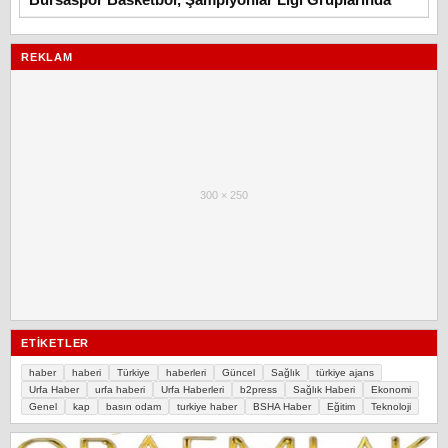
REKLAM
300 × 250
ETIKETLER
haber
haberi
Türkiye
haberleri
Güncel
Sağlık
türkiye ajans
Urfa Haber
urfa haberi
Urfa Haberleri
b2press
Sağlık Haberi
Ekonomi
Genel
kap
basın odam
turkiye haber
BSHA Haber
Eğitim
Teknoloji