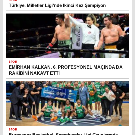
SPOR
Türkiye, Milletler Ligi’nde İkinci Kez Şampiyon
SPOR
EMİRHAN KALKAN, 6. PROFESYONEL MAÇINDA DA
RAKİBİNİ NAKAVT ETTİ
SPOR
Bursaspor Basketbol, Şampiyonlar Ligi Gruplarında