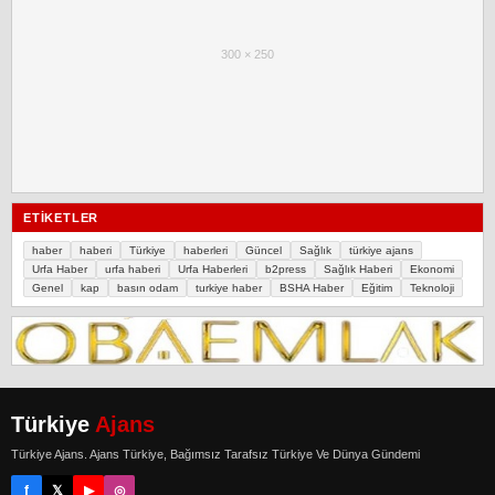
300 × 250
ETIKETLER
haber
haberi
Türkiye
haberleri
Güncel
Sağlık
türkiye ajans
Urfa Haber
urfa haberi
Urfa Haberleri
b2press
Sağlık Haberi
Ekonomi
Genel
kap
basın odam
turkiye haber
BSHA Haber
Eğitim
Teknoloji
Türkiye
Ajans
Türkiye Ajans. Ajans Türkiye, Bağımsız Tarafsız Türkiye Ve Dünya Gündemi
f
𝕏
▶
◎