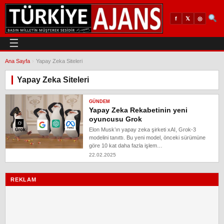
𝕏
◎
f
☰
Ana Sayfa
›
Yapay Zeka Siteleri
Yapay Zeka Siteleri
GÜNDEM
Yapay Zeka Rekabetinin yeni
oyuncusu Grok
Elon Musk’ın yapay zeka şirketi xAI, Grok-3
modelini tanıttı. Bu yeni model, önceki sürümüne
göre 10 kat daha fazla işlem…
22.02.2025
REKLAM