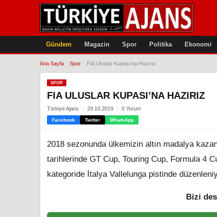
Gündem
Magazin
Spor
Politika
Ekonomi
Ana Sayfa
›
Spor
›
FIA Uluslar Kupası’na Hazırız
SPOR
FIA ULUSLAR KUPASI’NA HAZIRIZ
Türkiye Ajans
29.10.2019
0 Yorum
Facebook
Twitter
WhatsApp
2018 sezonunda ülkemizin altın madalya kazan
tarihlerinde GT Cup, Touring Cup, Formula 4 Cu
kategoride İtalya Vallelunga pistinde düzenleniy
Bizi des