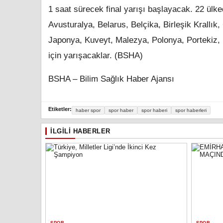
1 saat sürecek final yarışı başlayacak. 22 ül
Avusturalya, Belarus, Belçika, Birleşik Krallık
Japonya, Kuveyt, Malezya, Polonya, Portekiz,
için yarışacaklar. (BSHA)
BSHA – Bilim Sağlık Haber Ajansı
Etiketler:
haber spor
spor haber
spor haberi
spor haberleri
İLGILI HABERLER