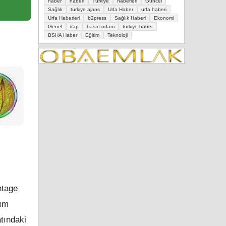
haber
haberi
Türkiye
haberleri
Güncel
Sağlık
türkiye ajans
Urfa Haber
urfa haberi
Urfa Haberleri
b2press
Sağlık Haberi
Ekonomi
Genel
kap
basın odam
turkiye haber
BSHA Haber
Eğitim
Teknoloji
ntage
sım
tındaki