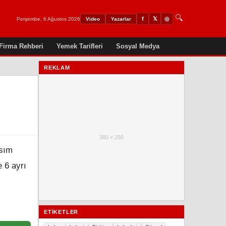
🔍
𝕏
◎
f
Perşembe, 6 Ağustos 2026
Video
Yazarlar
Firma Rehberi
Yemek Tarifleri
Sosyal Medya
REKLAM
300 × 250
asım
 6 ayrı
ETIKETLER