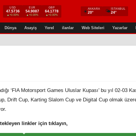
USD
EUR
GBP
ANKARA
İSTANBUL
☀️
🌤
47.5736
54.9087
64.1778
20°
24°
▲+0.00%
▲+0.00%
▲+0.00%
Dünya
Asayiş
Yerel
ilanlar
Web Siteleri
Yazarlar
dığı ‘FIA Motorsport Games Uluslar Kupası’ bu yıl 02-03 K
p, Drift Cup, Karting Slalom Cup ve Digital Cup olmak üzere
or.
tekleyen linkler için tıklayın,