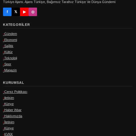
Türkiye Ajans. Ajans Türkiye, Bağımsız Tarafsız Türkiye Ve Dünya Gündemi
f
𝕏
▶
◎
KATEGORILER
Gündem
Ekonomi
Sağlık
Kültür
Teknoloji
Spor
Magazin
KURUMSAL
Çerez Politikası
iletişim
Künye
Haber ihbar
Hakkımızda
İletişim
Künye
KVKK