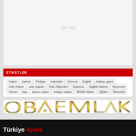
300 × 250
ETIKETLER
haber
haberi
Türkiye
haberleri
Güncel
Sağlık
türkiye ajans
Urfa Haber
urfa haberi
Urfa Haberleri
b2press
Sağlık Haberi
Ekonomi
Genel
kap
basın odam
turkiye haber
BSHA Haber
Eğitim
Teknoloji
Türkiye
Ajans