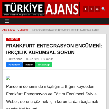
𝕏
◎
f
☰
Ana Sayfa
›
Gündem
›
Frankfurt Entegrasyon Encümeni: Irkçılık Kurumsal Sorun
GÜNDEM
FRANKFURT ENTEGRASYON ENCÜMENI:
IRKÇILIK KURUMSAL SORUN
Türkiye Ajans
05.02.2021
0 Yorum
Facebook
Twitter
WhatsApp
Pandemi döneminde ırkçılığın arttığını kaydeden
Frankfurt Entegrasyon ve Eğitim Encümeni Sylvia
Weber, sorunu çözmek için kurumlardan başlamak