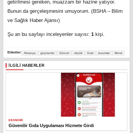
getirilmesi gereken, muazzam bir hazine yatıyor.
Bunun da gerçeleşmesini umuyorum. (BSHA – Bilim
ve Sağlık Haber Ajansı)
Şu an bu sayfayı inceleyenler sayısı:
1
kişi.
Etiketler:
Almanya
göçmenler
Güncel
ırkçılık
Kubi
kurumlar
Mond
İLGILI HABERLER
EKONOMI
Güvenilir Gıda Uygulaması Hizmete Girdi