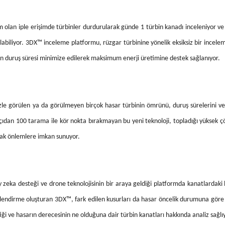
 olan iple erişimde türbinler durdurularak günde 1 türbin kanadı inceleniyor v
abiliyor. 3DX™ inceleme platformu, rüzgar türbinine yönelik eksiksiz bir incelem
in duruş süresi minimize edilerek maksimum enerji üretimine destek sağlanıyor.
zle görülen ya da görülmeyen birçok hasar türbinin ömrünü, duruş sürelerini ve 
ı açıdan 100 tarama ile kör nokta bırakmayan bu yeni teknoloji, topladığı yüksek 
acak önlemlere imkan sunuyor.
 zeka desteği ve drone teknolojisinin bir araya geldiği platformda kanatlardaki h
erlendirme oluşturan 3DX™, fark edilen kusurları da hasar öncelik durumuna göre
i ve hasarın derecesinin ne olduğuna dair türbin kanatları hakkında analiz sağlı