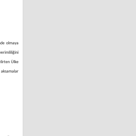
inde olmaya
erimliliğini
lirten Ülke
 aksamalar