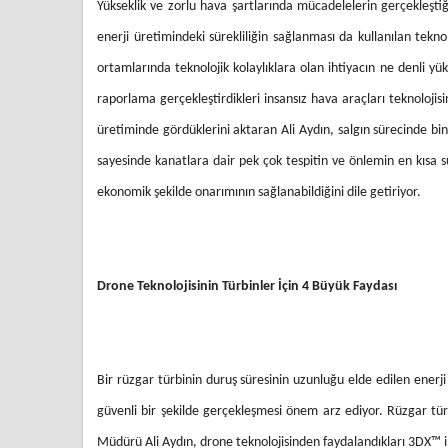
Yükseklik ve zorlu hava şartlarında mücadelelerin gerçekleşti
enerji üretimindeki sürekliliğin sağlanması da kullanılan tekno
ortamlarında teknolojik kolaylıklara olan ihtiyacın ne denli yük
raporlama gerçekleştirdikleri insansız hava araçları teknolojisi
üretiminde gördüklerini aktaran Ali Aydın, salgın sürecinde bi
sayesinde kanatlara dair pek çok tespitin ve önlemin en kısa s
ekonomik şekilde onarımının sağlanabildiğini dile getiriyor.
Drone Teknolojisinin Türbinler İçin 4 Büyük Faydası
Bir rüzgar türbinin duruş süresinin uzunluğu elde edilen enerj
güvenli bir şekilde gerçekleşmesi önem arz ediyor. Rüzgar türb
Müdürü Ali Aydın, drone teknolojisinden faydalandıkları 3DX™ i