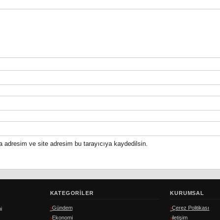
a adresim ve site adresim bu tarayıcıya kaydedilsin.
KATEGORILER
KURUMSAL
Gündem
Çerez Politikası
i
Ekonomi
iletişim