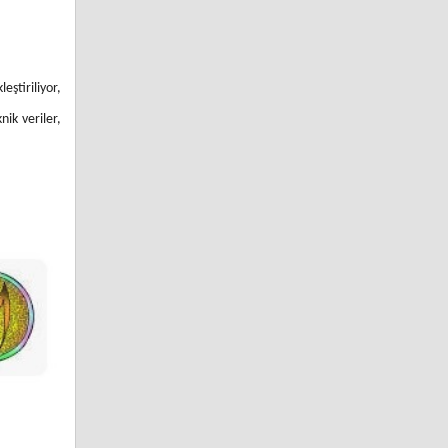
ştiriliyor,
nik veriler,