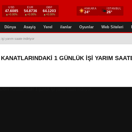
USD
EUR
GBP
ANKARA
İSTANBUL
🌤
47.6085
54.8736
64.1203
24°
26°
▲+0.00%
▲+0.00%
▲+0.00%
Dünya
Asayiş
Yerel
ilanlar
Oyunlar
Web Siteleri
 işi yarım saate indiriyor
 KANATLARINDAKI 1 GÜNLÜK IŞI YARIM SAAT