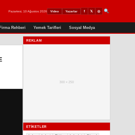
𝕏
◎
f
Pazartesi, 10 Ağustos 2026
Video
Yazarlar
Firma Rehberi
Yemek Tarifleri
Sosyal Medya
REKLAM
E
300 × 250
ETIKETLER