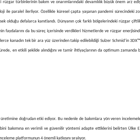
ği rüzgar türbinlerinin bakım ve onarımlarındaki devamlılık büyük önem arz ediy
loji ile paralel ilerliyor. Özellikle küresel çapta yaşanan pandemi sürecindeki z
sek olduğu defalarca kanıtlandı. Dünyanın çok farklı bölgelerindeki rüzgar çiftli
nin faydalarını da bu süreç içerisinde verdikleri hizmetlerde ve rüzgar enerjisind
nlerce kanadın tek bir ara yüz üzerinden takip edilebildiği Sulzer Schmid’in 3DX
ürede, en etkili şekilde alındığını ve tamir ihtiyaçlarının da optimum zamanda b
i üretimine doğrudan etki ediyor. Bu nedenle de bakımlara yön veren incelemeler
ini bakımına en verimli ve güvenilir yöntemi adapte ettiklerini belirten Ülke E
nceleme platformunun 4 önemli katkısını sıralıyor.