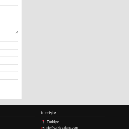
İLETIŞIM
Türkiye
✉
info@turkiyeajans.com