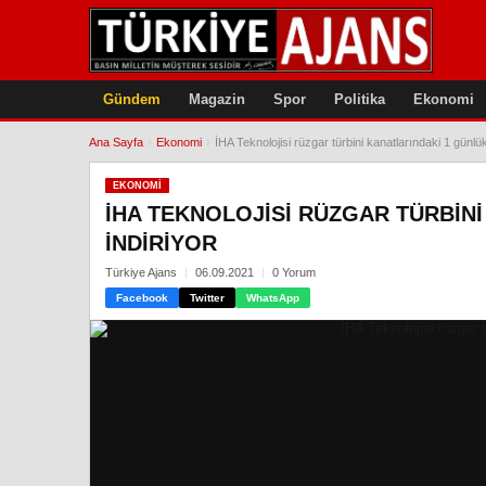
Gündem
Magazin
Spor
Politika
Ekonomi
Ana Sayfa
›
Ekonomi
›
İHA Teknolojisi rüzgar türbini kanatlarındaki 1 günlük
EKONOMI
İHA TEKNOLOJISI RÜZGAR TÜRBINI
INDIRIYOR
Türkiye Ajans
06.09.2021
0 Yorum
Facebook
Twitter
WhatsApp