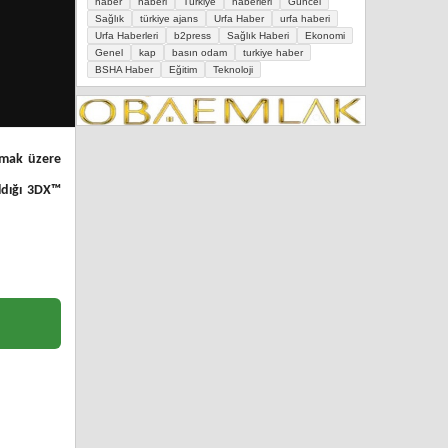
haber
haberi
Türkiye
haberleri
Güncel
Sağlık
türkiye ajans
Urfa Haber
urfa haberi
Urfa Haberleri
b2press
Sağlık Haberi
Ekonomi
Genel
kap
basın odam
turkiye haber
BSHA Haber
Eğitim
Teknoloji
olmak üzere
ıldığı 3DX™