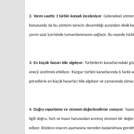
2. Yarım saatte 1 türbin kanadı inceleniyor
. Geleneksel yöntem
konusunda da bu yöntem sürecin devamlılığı açısından eksik kal
yarım saat içerisinde tamamlanmasını sağlıyor. Bu sayede türb
3. En küçük hasarı bile algılıyor.
Türbinlerin kanatlarındaki gö
enerji üretimini etkiliyor. Rüzgar türbini kanatlarında 6 farkl
görsellerle en küçük hasarları bile algılıyor ve zamanında alın
4. Doğru raporlama ve otonom değerlendirme sunuyor.
Yapay
ilgili doğru, hızlı ve insan hatasından arınmış otonom bir değ
ediyor. Böylece onarım aşamasına nereden başlanılması gerektiğ