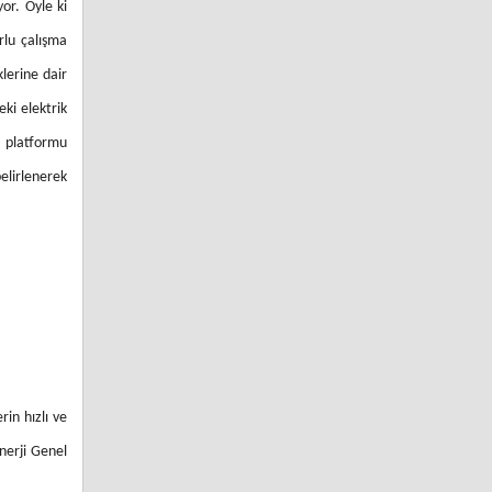
or. Öyle ki
orlu çalışma
klerine dair
eki elektrik
™ platformu
elirlenerek
in hızlı ve
nerji Genel