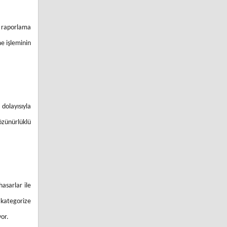
e raporlama
e işleminin
dolayısıyla
çözünürlüklü
asarlar ile
 kategorize
yor.