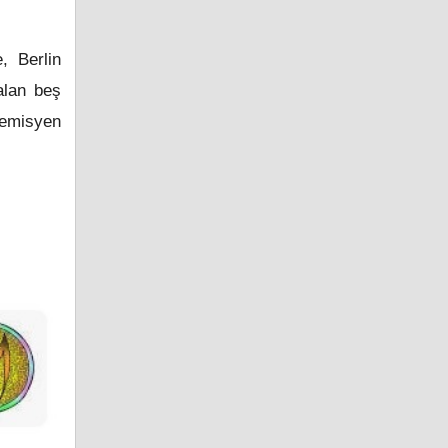
, Berlin
alan beş
demisyen