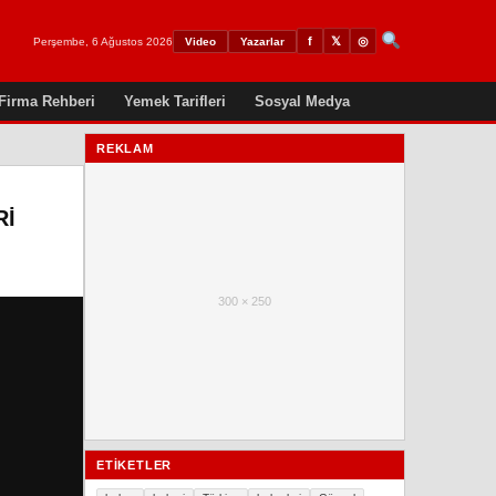
𝕏
◎
f
Perşembe, 6 Ağustos 2026
Video
Yazarlar
Firma Rehberi
Yemek Tarifleri
Sosyal Medya
REKLAM
RI
300 × 250
ETIKETLER