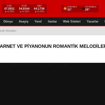
USD
EUR
GBP
ANKARA
İSTANBUL
🌤
47.5911
54.9344
64.1736
32°
29°
▲+0.00%
▲+0.00%
▲+0.00%
Dünya
Asayiş
Yerel
ilanlar
Web Siteleri
Yazarlar
ntik Melodileri
KLARNET VE PIYANONUN ROMANTIK MELODILE