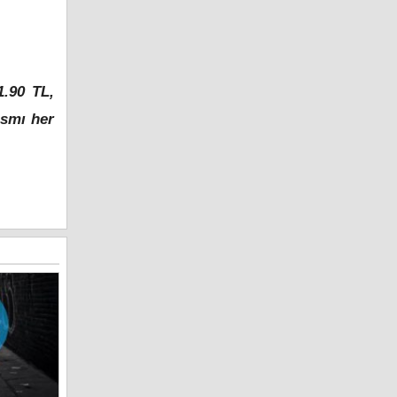
1.90 TL,
ısmı her