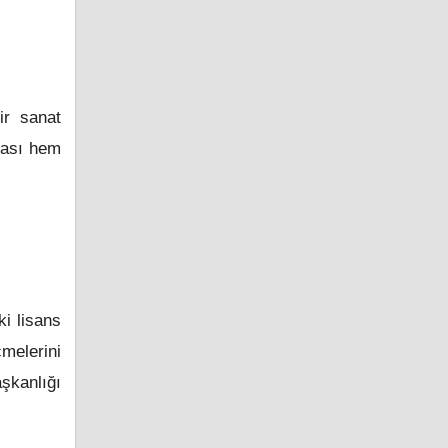
ir sanat
vası hem
i lisans
çmelerini
şkanlığı