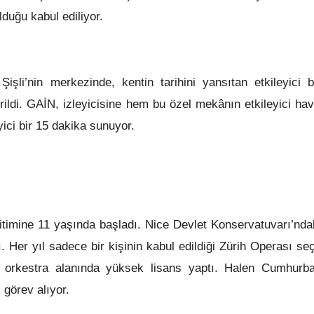
lduğu kabul ediliyor.
işli’nin merkezinde, kentin tarihini yansıtan etkileyici b
rildi. GAİN, izleyicisine hem bu özel mekânın etkileyici ha
yici bir 15 dakika sunuyor.
itimine 11 yaşında başladı. Nice Devlet Konservatuvarı’ndak
Her yıl sadece bir kişinin kabul edildiği Zürih Operası se
e orkestra alanında yüksek lisans yaptı. Halen Cumhurba
 görev alıyor.