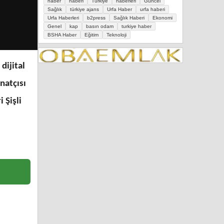
haber
haberi
Türkiye
haberleri
Güncel
Sağlık
türkiye ajans
Urfa Haber
urfa haberi
Urfa Haberleri
b2press
Sağlık Haberi
Ekonomi
Genel
kap
basın odam
turkiye haber
BSHA Haber
Eğitim
Teknoloji
dijital
natçısı
 Şişli