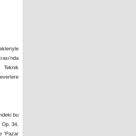
kleriyle
rası'nda
l Teknik
everlere
indeki bu
n Op. 34,
se ‘Pazar