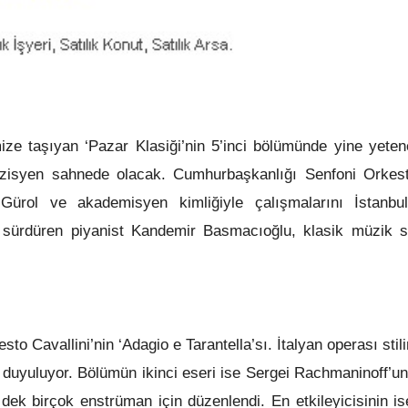
ize taşıyan ‘Pazar Klasiği’nin 5’inci bölümünde yine yetene
isyen sahnede olacak. Cumhurbaşkanlığı Senfoni Orkest
Gürol ve akademisyen kimliğiyle çalışmalarını İstanbu
a sürdüren piyanist Kandemir Basmacıoğlu, klasik müzik s
to Cavallini’nin ‘Adagio e Tarantella’sı. İtalyan operası stil
i duyuluyor. Bölümün ikinci eseri ise Sergei Rachmaninoff’u
dek birçok enstrüman için düzenlendi. En etkileyicisinin i