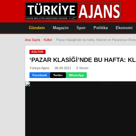
Gündem
Magazin
Spor
Politika
Ekonomi
Ana Sayfa
›
Kültür
›
‘Pazar Klasiği’nde bu hafta: Klarnet ve Piyanonun Roma
KÜLTÜR
‘PAZAR KLASIĞI’NDE BU HAFTA: 
Türkiye Ajans
06.09.2021
0 Yorum
Facebook
Twitter
WhatsApp