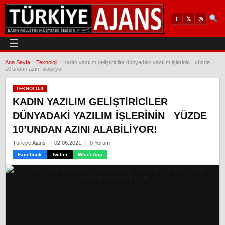
𝕏
◎
f
☰
Ana Sayfa
›
Teknoloji
›
Kadın yazılım geliştiriciler dünyadaki yazılım işlerinin yüzde
10’undan azını alabiliyor!
TEKNOLOJI
KADIN YAZILIM GELIŞTIRICILER
DÜNYADAKI YAZILIM IŞLERININ YÜZDE
10’UNDAN AZINI ALABILIYOR!
Türkiye Ajans
02.06.2021
0 Yorum
Facebook
Twitter
WhatsApp