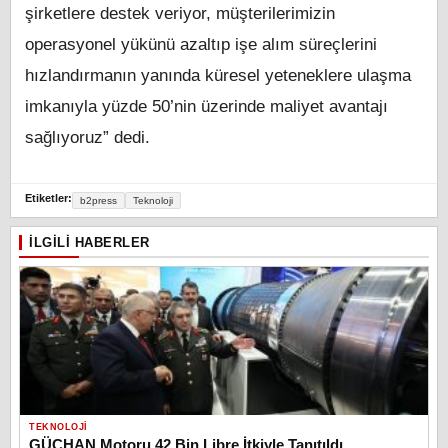
şirketlere destek veriyor, müşterilerimizin
operasyonel yükünü azaltıp işe alım süreçlerini
hızlandırmanın yanında küresel yeteneklere ulaşma
imkanıyla yüzde 50’nin üzerinde maliyet avantajı
sağlıyoruz” dedi.
Etiketler:
b2press
Teknoloji
İLGILI HABERLER
TEKNOLOJI
GÜÇHAN Motoru 42 Bin Libre İtkiyle Tanıtıldı