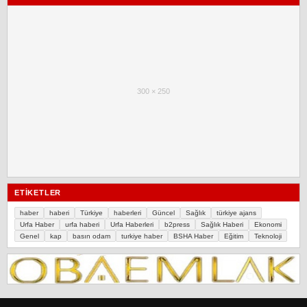
300 × 250
ETIKETLER
haber
haberi
Türkiye
haberleri
Güncel
Sağlık
türkiye ajans
Urfa Haber
urfa haberi
Urfa Haberleri
b2press
Sağlık Haberi
Ekonomi
Genel
kap
basın odam
turkiye haber
BSHA Haber
Eğitim
Teknoloji