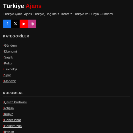
Türkiye
Ajans
Türkiye Ajans. Ajans Türkiye, Bağımsız Tarafsız Türkiye Ve Dünya Gündemi
f
𝕏
▶
◎
KATEGORILER
Gündem
Ekonomi
Sağlık
Kültür
Teknoloji
Spor
Magazin
KURUMSAL
Çerez Politikası
iletişim
Künye
Haber ihbar
Hakkımızda
İletişim