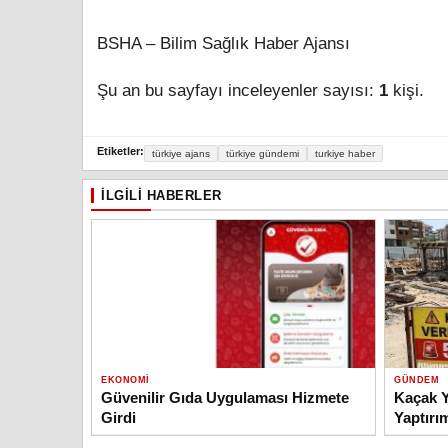
BSHA – Bilim Sağlık Haber Ajansı
Şu an bu sayfayı inceleyenler sayısı:
1
kişi.
Etiketler:
türkiye ajans
türkiye gündemi
turkiye haber
İLGILI HABERLER
EKONOMI
GÜNDEM
Güvenilir Gıda Uygulaması Hizmete
Kaçak Y
Girdi
Yaptırı