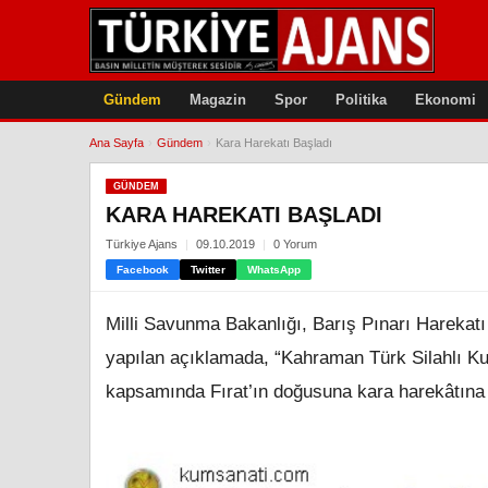
Gündem
Magazin
Spor
Politika
Ekonomi
Ana Sayfa
›
Gündem
›
Kara Harekatı Başladı
GÜNDEM
KARA HAREKATI BAŞLADI
Türkiye Ajans
09.10.2019
0 Yorum
Facebook
Twitter
WhatsApp
Milli Savunma Bakanlığı, Barış Pınarı Harekatı
yapılan açıklamada, “Kahraman Türk Silahlı Kuv
kapsamında Fırat’ın doğusuna kara harekâtına b