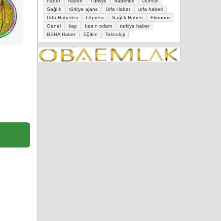
haber
haberi
Türkiye
haberleri
Güncel
Sağlık
türkiye ajans
Urfa Haber
urfa haberi
Urfa Haberleri
b2press
Sağlık Haberi
Ekonomi
Genel
kap
basın odam
turkiye haber
BSHA Haber
Eğitim
Teknoloji