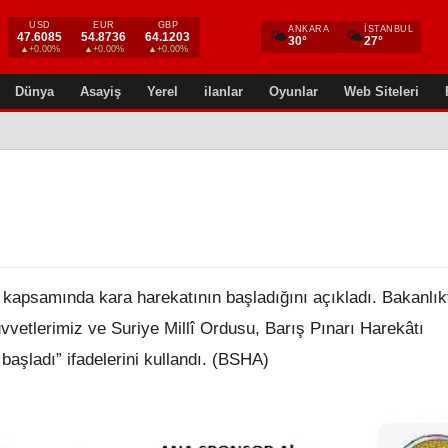
USD
EUR
GBP
ANKARA
İSTANBUL
🌤
🌤
47.6085
54.8736
64.1203
30°
27°
▲+0.00%
▲+0.00%
▲+0.00%
Dünya
Asayiş
Yerel
ilanlar
Oyunlar
Web Siteleri
 kapsamında kara harekatının başladığını açıkladı. Bakanlık
vetlerimiz ve Suriye Millî Ordusu, Barış Pınarı Harekâtı
aşladı” ifadelerini kullandı. (BSHA)