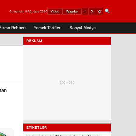
𝕏
◎
f
Cumartesi, 8 Ağustos 2026
Video
Yazarlar
Firma Rehberi
Yemek Tarifleri
Sosyal Medya
REKLAM
300 × 250
tan
ETIKETLER