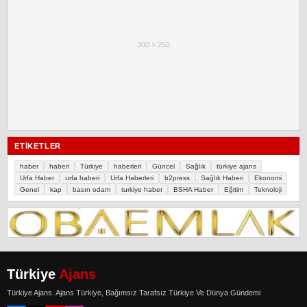
300 × 250
ETIKETLER
haber
haberi
Türkiye
haberleri
Güncel
Sağlık
türkiye ajans
Urfa Haber
urfa haberi
Urfa Haberleri
b2press
Sağlık Haberi
Ekonomi
Genel
kap
basın odam
turkiye haber
BSHA Haber
Eğitim
Teknoloji
Türkiye
Ajans
Türkiye Ajans. Ajans Türkiye, Bağımsız Tarafsız Türkiye Ve Dünya Gündemi