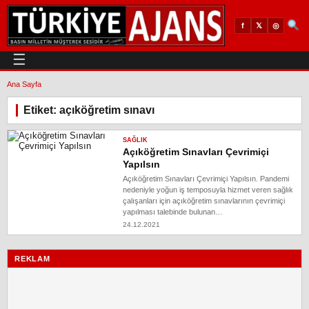
𝕏
◎
f
☰
Ana Sayfa
Etiket: açıköğretim sınavı
SAĞLIK
Açıköğretim Sınavları Çevrimiçi
Yapılsın
Açıköğretim Sınavları Çevrimiçi Yapılsın. Pandemi
nedeniyle yoğun iş temposuyla hizmet veren sağlık
çalışanları için açıköğretim sınavlarının çevrimiçi
yapılması talebinde bulunan…
24.12.2021
REKLAM