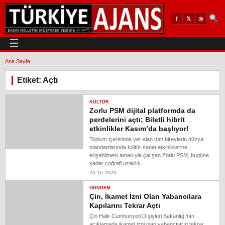
𝕏
◎
f
☰
Ana Sayfa
Etiket: Açtı
KÜLTÜR
Zorlu PSM dijital platformda da
perdelerini açtı; Biletli hibrit
etkinlikler Kasım’da başlıyor!
Toplum içerisinde yer alan tüm bireylerin dünya
standartlarında kültür sanat etkinliklerine
erişebilmesi amacıyla çalışan Zorlu PSM, bugüne
kadar coğrafi uzaklık…
26.10.2020
GÜNDEM
Çin, İkamet İzni Olan Yabancılara
Kapılarını Tekrar Açtı
Çin Halk Cumhuriyeti Dışişleri Bakanlığı’nın
açıklamada ikamet izni olan yabancıların tekrar