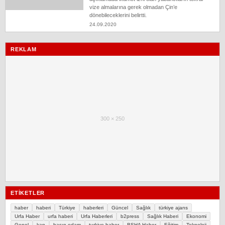
vize almalarına gerek olmadan Çin’e
dönebileceklerini belirtti.
24.09.2020
REKLAM
300 × 250
ETIKETLER
haber
haberi
Türkiye
haberleri
Güncel
Sağlık
türkiye ajans
Urfa Haber
urfa haberi
Urfa Haberleri
b2press
Sağlık Haberi
Ekonomi
Genel
kap
basın odam
turkiye haber
BSHA Haber
Eğitim
Teknoloji