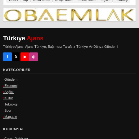
Türkiye
Ajans
Türkiye Ajans. Ajans Türkiye, Bağımsız Tarafsız Türkiye Ve Dünya Gündemi
f
𝕏
▶
◎
KATEGORILER
Gündem
Ekonomi
Sağlık
Kültür
Teknoloji
Spor
Magazin
KURUMSAL
Çerez Politikası