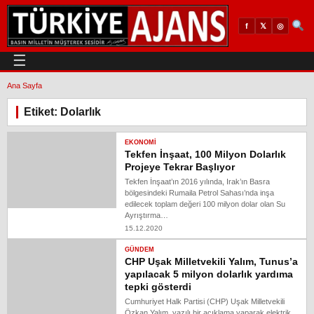
𝕏
◎
f
☰
Ana Sayfa
Etiket: Dolarlık
EKONOMI
Tekfen İnşaat, 100 Milyon Dolarlık
Projeye Tekrar Başlıyor
Tekfen İnşaat’ın 2016 yılında, Irak’ın Basra
bölgesindeki Rumaila Petrol Sahası’nda inşa
edilecek toplam değeri 100 milyon dolar olan Su
Ayrıştırma…
15.12.2020
GÜNDEM
CHP Uşak Milletvekili Yalım, Tunus’a
yapılacak 5 milyon dolarlık yardıma
tepki gösterdi
Cumhuriyet Halk Partisi (CHP) Uşak Milletvekili
Özkan Yalım, yazılı bir açıklama yaparak elektrik