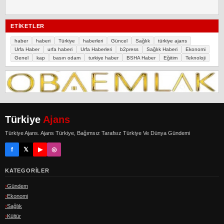
ETIKETLER
haber
haberi
Türkiye
haberleri
Güncel
Sağlık
türkiye ajans
Urfa Haber
urfa haberi
Urfa Haberleri
b2press
Sağlık Haberi
Ekonomi
Genel
kap
basın odam
turkiye haber
BSHA Haber
Eğitim
Teknoloji
Türkiye
Ajans
Türkiye Ajans. Ajans Türkiye, Bağımsız Tarafsız Türkiye Ve Dünya Gündemi
f
𝕏
▶
◎
KATEGORILER
Gündem
Ekonomi
Sağlık
Kültür