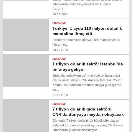
faturalarına eklenen yeni girdi ve Tunus’a
COVİD…
10.12.2020
EKONOMI
Türkiye, 1 ayda 110 milyon dolarlık
mandalina ihraç etti
Pandemi döneminde dünya Türk mandalinasına
hücum etti.
28.11.2020
EKONOMI
1 trilyon dolarlık sektör İstanbul’da
bir araya geliyor
Gıda alanında Avrasya’nın en büyük buluşması
olarak nitelendirilen CNR Ambalaj İstanbul, 25-28
Kasım 2020 tarihleri arasında dünya gıda işleme
ve…
21.11.2020
EKONOMI
7 trilyon dolarlık gıda sektörü
CNR’da dünyaya meydan okuyacak
Dünyada 7 trilyon dolarlık bir büyüklüğe ulaşan
gıda sektörünün en önemli oyuncuları, CNR Food
İstanbul’da güçlerini birleştiriyor.