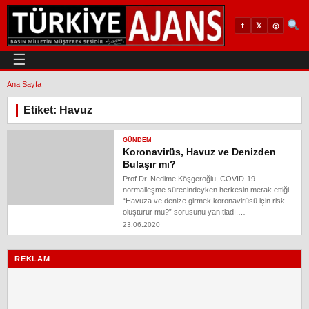
𝕏
◎
f
☰
Ana Sayfa
Etiket: Havuz
GÜNDEM
Koronavirüs, Havuz ve Denizden
Bulaşır mı?
Prof.Dr. Nedime Köşgeroğlu, COVID-19
normalleşme sürecindeyken herkesin merak ettiği
“Havuza ve denize girmek koronavirüsü için risk
oluşturur mu?” sorusunu yanıtladı.…
23.06.2020
REKLAM