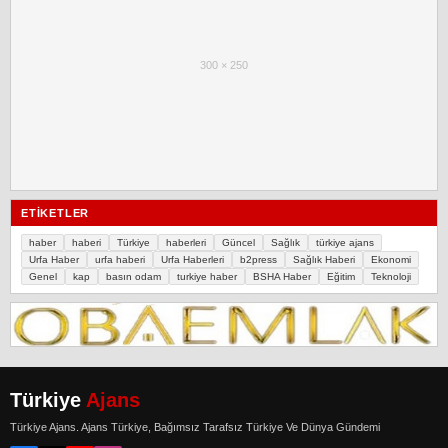
300 × 250
ETIKETLER
haber
haberi
Türkiye
haberleri
Güncel
Sağlık
türkiye ajans
Urfa Haber
urfa haberi
Urfa Haberleri
b2press
Sağlık Haberi
Ekonomi
Genel
kap
basın odam
turkiye haber
BSHA Haber
Eğitim
Teknoloji
Türkiye
Ajans
Türkiye Ajans. Ajans Türkiye, Bağımsız Tarafsız Türkiye Ve Dünya Gündemi