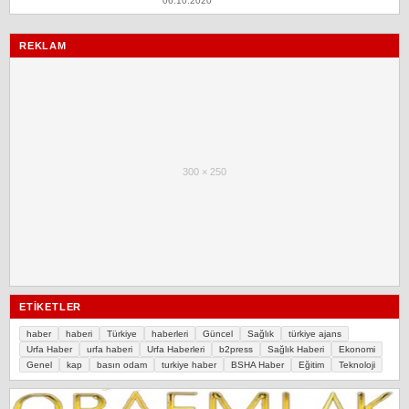
06.10.2020
REKLAM
300 × 250
ETIKETLER
haber
haberi
Türkiye
haberleri
Güncel
Sağlık
türkiye ajans
Urfa Haber
urfa haberi
Urfa Haberleri
b2press
Sağlık Haberi
Ekonomi
Genel
kap
basın odam
turkiye haber
BSHA Haber
Eğitim
Teknoloji