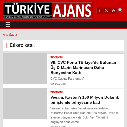
𝕏
◎
f
☰
Ana Sayfa
Etiket: kattı.
EKONOMI
VII. CVC Fonu Türkiye’de Bulunan
Üç D-Marin Marinasını Daha
Bünyesine Kattı
CVC Capital Partners, VII.
09.10.2020
EKONOMI
Veeam, Kasten’i 150 Milyon Dolarlık
bir işlemle bünyesine kattı.
Veeam, Kubarnetes Yedekleme ve Felaket
Kurtarma Pazar lideri Kasten’i 150 Milyon Dolarlık
işlemle bünyesine kattı Bulut Veri Yönetimi
sağlayan Yedekleme…