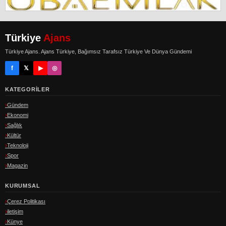
Türkiye
Ajans
Türkiye Ajans. Ajans Türkiye, Bağımsız Tarafsız Türkiye Ve Dünya Gündemi
f
𝕏
▶
◎
KATEGORILER
Gündem
Ekonomi
Sağlık
Kültür
Teknoloji
Spor
Magazin
KURUMSAL
Çerez Politikası
iletişim
Künye