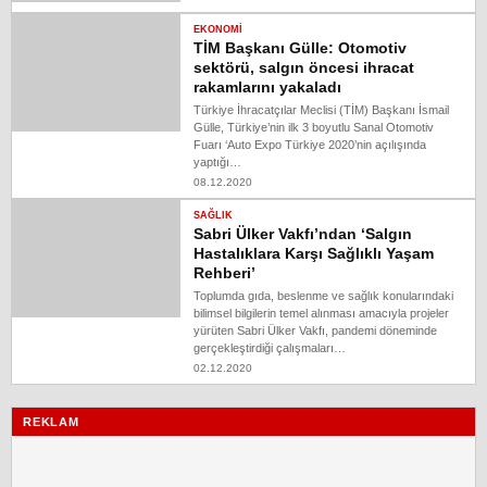
EKONOMI
TİM Başkanı Gülle: Otomotiv
sektörü, salgın öncesi ihracat
rakamlarını yakaladı
Türkiye İhracatçılar Meclisi (TİM) Başkanı İsmail
Gülle, Türkiye’nin ilk 3 boyutlu Sanal Otomotiv
Fuarı ‘Auto Expo Türkiye 2020’nin açılışında
yaptığı…
08.12.2020
SAĞLIK
Sabri Ülker Vakfı’ndan ‘Salgın
Hastalıklara Karşı Sağlıklı Yaşam
Rehberi’
Toplumda gıda, beslenme ve sağlık konularındaki
bilimsel bilgilerin temel alınması amacıyla projeler
yürüten Sabri Ülker Vakfı, pandemi döneminde
gerçekleştirdiği çalışmaları…
02.12.2020
REKLAM