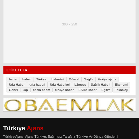
300 × 250
ETIKETLER
haber
haberi
Türkiye
haberleri
Güncel
Sağlık
türkiye ajans
Urfa Haber
urfa haberi
Urfa Haberleri
b2press
Sağlık Haberi
Ekonomi
Genel
kap
basın odam
turkiye haber
BSHA Haber
Eğitim
Teknoloji
Türkiye
Ajans
Türkiye Ajans. Ajans Türkiye, Bağımsız Tarafsız Türkiye Ve Dünya Gündemi