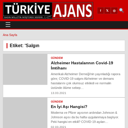
𝕏
◎
f
☰
Ana Sayfa
Etiket: ‘Salgın
GÜNDEM
Alzheimer Hastalarının Covid-19
İmtihanı
Amerikalı Alzheimer Derneği’nin yayınladığı rapora
göre; COVID-19 salgını Alzheimer ve demans
hastalarını çok olumsuz etkiledi ve normalin
üstünde ölüme sebep…
13.03.2021
GÜNDEM
En İyi Aşı Hangisi?
Moderna ve Pfizer aşısının ardından Johnson &
Johnson aşısı da bu hafta uygulanmaya başlıyor.
Peki hangisi en etkili? COVID-19 aşıları…
02.03.2021